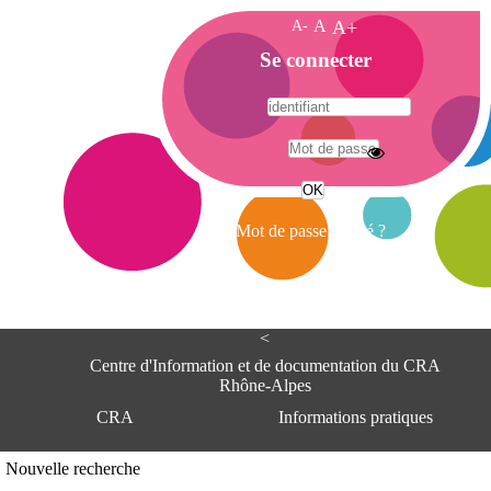
A-
A
A+
A
Se connecter
c
c
u
e
A
i
d
l
r
Mot de passe oublié ?
e
s
s
e
<
C
e
Centre d'Information et de documentation du CRA
n
Rhône-Alpes
t
CRA
Informations pratiques
r
e
d
Adresse
Nouvelle recherche
'
Centre d'information et de documentat