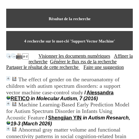
I
du CRA Rhône-Alpes
n
Centre Hospitalier le Vinatier
f
bât 211
o
Résultat de la recherche
95, Bd Pinel
r
69678 Bron Cedex
m
Horaires
a
Lundi au Vendredi
t
4
recherche sur le mot-clé
'Support Vector Machine'
9h00-12h00 13h30-16h00
i
Contact
o
Tél:
+33(0)4 37 91 54 65
Visionner les documents numériques
Affiner la
n
Fax:
+33(0)4 37 91 54 37
recherche
Générer le flux rss de la recherche
e
Mail
Partager le résultat de cette recherche
Faire une suggestion
t
d
The effect of gender on the neuroanatomy of
e
children with autism spectrum disorders: a support
D
o
vector machine case-control study
/
Alessandra
c
RETICO
in Molecular Autism, 7 (2016)
u
Machine Learning-Based Early Prediction Model
m
for Autism Spectrum Disorder in Infants Using
e
Acoustic Feature
/
Shengjian YIN
in Autism Research,
n
19-3 (March 2026)
t
Abnormal gray matter volume and functional
a
connectivity patterns in social cognition-related brain
t