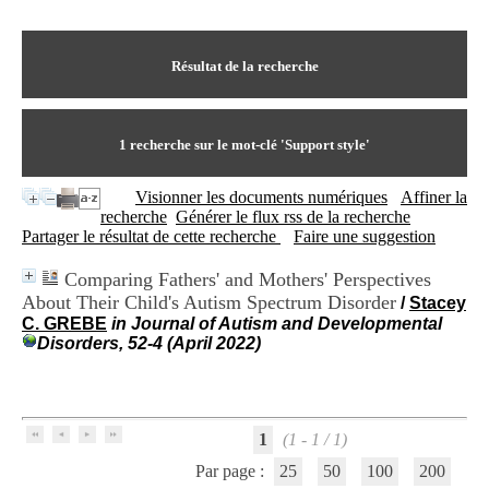
I
du CRA Rhône-Alpes
n
Centre Hospitalier le Vinatier
f
bât 211
o
Résultat de la recherche
95, Bd Pinel
r
69678 Bron Cedex
m
Horaires
a
Lundi au Vendredi
t
1
recherche sur le mot-clé
'Support style'
9h00-12h00 13h30-16h00
i
Contact
o
Tél:
+33(0)4 37 91 54 65
Visionner les documents numériques
Affiner la
n
Fax:
+33(0)4 37 91 54 37
recherche
Générer le flux rss de la recherche
e
Mail
Partager le résultat de cette recherche
Faire une suggestion
t
d
Comparing Fathers' and Mothers' Perspectives
e
About Their Child's Autism Spectrum Disorder
D
/
Stacey
o
C. GREBE
in Journal of Autism and Developmental
c
Disorders, 52-4 (April 2022)
u
m
e
n
t
1
(1 - 1 / 1)
a
Par page :
25
50
100
200
t