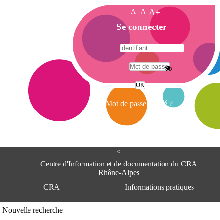
A-
A
A+
A
Se connecter
c
c
u
e
A
i
d
l
r
Mot de passe oublié ?
e
s
s
e
<
C
e
Centre d'Information et de documentation du CRA
n
Rhône-Alpes
t
CRA
Informations pratiques
r
e
d
Adresse
Nouvelle recherche
'
Centre d'information et de documentat