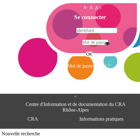
A-
A
A+
A
Se connecter
c
c
u
e
A
i
d
l
r
Mot de passe oublié ?
e
s
s
e
<
C
e
Centre d'Information et de documentation du CRA
n
Rhône-Alpes
t
CRA
Informations pratiques
r
e
d
Adresse
Nouvelle recherche
'
Centre d'information et de documentat