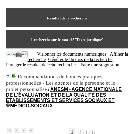
I
du CRA Rhône-Alpes
n
Centre Hospitalier le Vinatier
f
bât 211
o
Résultat de la recherche
95, Bd Pinel
r
69678 Bron Cedex
m
Horaires
a
Lundi au Vendredi
t
1
recherche sur le mot-clé
'Texte juridique'
9h00-12h00 13h30-16h00
i
Contact
o
Tél:
+33(0)4 37 91 54 65
Visionner les documents numériques
Affiner la
n
Fax:
+33(0)4 37 91 54 37
recherche
Générer le flux rss de la recherche
e
Mail
Partager le résultat de cette recherche
Faire une suggestion
t
d
Recommandations de bonnes pratiques
e
professionnelles - Les attentes de la personne et le
D
o
projet personnalisé
/
ANESM - AGENCE NATIONALE
c
DE L'ÉVALUATION ET DE LA QUALITÉ DES
u
ÉTABLISSEMENTS ET SERVICES SOCIAUX ET
m
MÉDICO-SOCIAUX
e
n
t
a
t
1
(1 - 1 / 1)