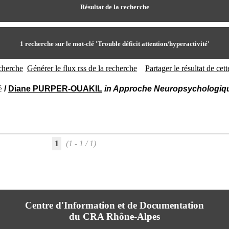
Résultat de la recherche
1
recherche sur le mot-clé
'Trouble déficit attention/hyperactivité'
echerche
Générer le flux rss de la recherche
Partager le résultat de ce
é
/
Diane PURPER-OUAKIL
in Approche Neuropsychologique
1
(1 - 1 / 1)
Centre d'Information et de Documentation
du CRA Rhône-Alpes