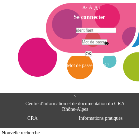
A-
A
A+
A
Se connecter
c
c
u
e
A
i
d
l
r
Mot de passe oublié ?
e
s
s
e
<
C
e
Centre d'Information et de documentation du CRA
n
Rhône-Alpes
t
CRA
Informations pratiques
r
e
d
Adresse
Nouvelle recherche
'
Centre d'information et de documentat