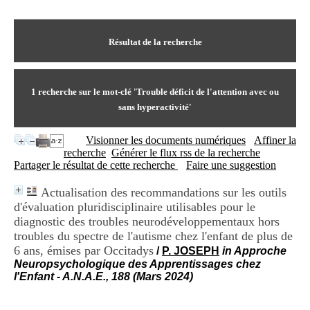
I
du CRA Rhône-Alpes
n
Centre Hospitalier le Vinatier
f
bât 211
o
Résultat de la recherche
95, Bd Pinel
r
69678 Bron Cedex
m
Horaires
a
Lundi au Vendredi
t
1
recherche sur le mot-clé
'Trouble déficit de l'attention avec ou
9h00-12h00 13h30-16h00
i
Contact
sans hyperactivité'
o
Tél:
+33(0)4 37 91 54 65
n
Fax:
+33(0)4 37 91 54 37
Visionner les documents numériques
Affiner la
e
Mail
recherche
Générer le flux rss de la recherche
t
Partager le résultat de cette recherche
Faire une suggestion
d
e
D
Actualisation des recommandations sur les outils
o
d'évaluation pluridisciplinaire utilisables pour le
c
diagnostic des troubles neurodéveloppementaux hors
u
troubles du spectre de l'autisme chez l'enfant de plus de
m
6 ans, émises par Occitadys
/
P. JOSEPH
in Approche
e
Neuropsychologique des Apprentissages chez
n
l'Enfant - A.N.A.E., 188 (Mars 2024)
t
a
t