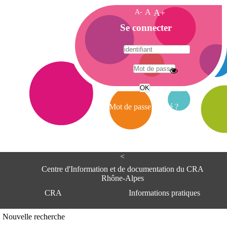
A-
A
A+
A
Se connecter
c
c
u
e
A
i
d
l
r
Mot de passe oublié ?
e
s
s
e
<
C
e
Centre d'Information et de documentation du CRA
n
Rhône-Alpes
t
CRA
Informations pratiques
r
e
d
Adresse
Nouvelle recherche
'
Centre d'information et de documentat