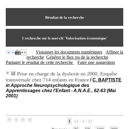
I
du CRA Rhône-Alpes
n
Centre Hospitalier le Vinatier
f
bât 211
o
Résultat de la recherche
95, Bd Pinel
r
69678 Bron Cedex
m
Horaires
a
Lundi au Vendredi
t
1
recherche sur le mot-clé
'Valorisation économique'
9h00-12h00 13h30-16h00
i
Contact
o
Tél:
+33(0)4 37 91 54 65
Visionner les documents numériques
Affiner la
n
Fax:
+33(0)4 37 91 54 37
recherche
Générer le flux rss de la recherche
e
Mail
Partager le résultat de cette recherche
Faire une suggestion
t
d
Prise en charge de la dyslexie en 2000. Enquête
e
transversale chez 714 enfants en France
D
/
C. BAPTISTE
o
in Approche Neuropsychologique des
c
Apprentissages chez l'Enfant - A.N.A.E., 62-63 (Mai
u
2001)
m
e
n
t
a
1
(1 - 1 / 1)
t