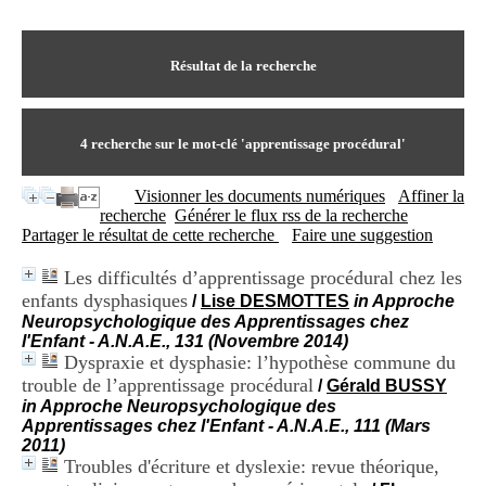
I
du CRA Rhône-Alpes
n
Centre Hospitalier le Vinatier
f
bât 211
o
Résultat de la recherche
95, Bd Pinel
r
69678 Bron Cedex
m
Horaires
a
Lundi au Vendredi
t
4
recherche sur le mot-clé
'apprentissage procédural'
9h00-12h00 13h30-16h00
i
Contact
o
Tél:
+33(0)4 37 91 54 65
Visionner les documents numériques
Affiner la
n
Fax:
+33(0)4 37 91 54 37
recherche
Générer le flux rss de la recherche
e
Mail
Partager le résultat de cette recherche
Faire une suggestion
t
d
Les difficultés d’apprentissage procédural chez les
e
enfants dysphasiques
D
/
Lise DESMOTTES
in Approche
o
Neuropsychologique des Apprentissages chez
c
l'Enfant - A.N.A.E., 131 (Novembre 2014)
u
Dyspraxie et dysphasie: l’hypothèse commune du
m
trouble de l’apprentissage procédural
/
Gérald BUSSY
e
in Approche Neuropsychologique des
n
Apprentissages chez l'Enfant - A.N.A.E., 111 (Mars
t
2011)
a
Troubles d'écriture et dyslexie: revue théorique,
t