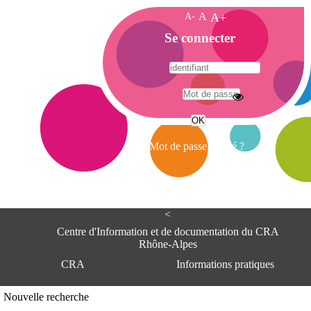
A-
A
A+
A
Se connecter
c
c
u
e
A
i
d
l
r
Mot de passe oublié ?
e
s
s
e
<
C
e
Centre d'Information et de documentation du CRA
n
Rhône-Alpes
t
CRA
Informations pratiques
r
e
d
Adresse
Nouvelle recherche
'
Centre d'information et de documentat