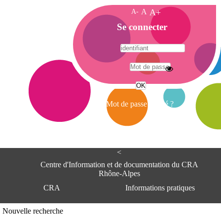
A-
A
A+
A
Se connecter
c
c
u
e
A
i
d
l
r
Mot de passe oublié ?
e
s
s
e
<
C
e
Centre d'Information et de documentation du CRA
n
Rhône-Alpes
t
CRA
Informations pratiques
r
e
d
Adresse
Nouvelle recherche
'
Centre d'information et de documentat