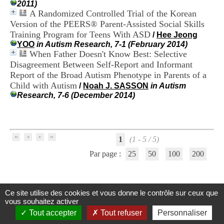
2011)
i
A Randomized Controlled Trial of the Korean
o
n
Version of the PEERS® Parent-Assisted Social Skills
d
Training Program for Teens With ASD
/
Hee Jeong
u
YOO
in Autism Research, 7-1 (February 2014)
C
When Father Doesn't Know Best: Selective
R
Disagreement Between Self-Report and Informant
A
Report of the Broad Autism Phenotype in Parents of a
R
Child with Autism
h
/
Noah J. SASSON
in Autism
ô
Research, 7-6 (December 2014)
n
e
-
A
l
1
(1 - 5 / 5)
p
Par page :
25
50
100
200
e
s
C
e
Ce site utilise des cookies et vous donne le contrôle sur ceux que
n
Centre d'Information et de Documentation
vous souhaitez activer
t
du CRA Rhône-Alpes
r
Tout accepter
Tout refuser
Personnaliser
e