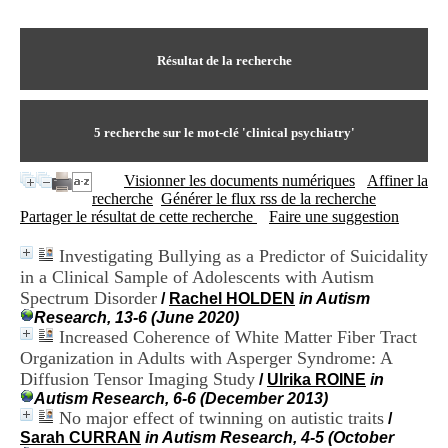
I
du CRA Rhône-Alpes
n
Centre Hospitalier le Vinatier
f
bât 211
o
Résultat de la recherche
95, Bd Pinel
r
69678 Bron Cedex
m
Horaires
a
Lundi au Vendredi
t
5
recherche sur le mot-clé
'clinical psychiatry'
9h00-12h00 13h30-16h00
i
Contact
o
Tél:
+33(0)4 37 91 54 65
Visionner les documents numériques
Affiner la
n
Fax:
+33(0)4 37 91 54 37
recherche
Générer le flux rss de la recherche
e
Mail
Partager le résultat de cette recherche
Faire une suggestion
t
d
Investigating Bullying as a Predictor of Suicidality
e
in a Clinical Sample of Adolescents with Autism
D
o
Spectrum Disorder
/
Rachel HOLDEN
in Autism
c
Research, 13-6 (June 2020)
u
Increased Coherence of White Matter Fiber Tract
m
Organization in Adults with Asperger Syndrome: A
e
Diffusion Tensor Imaging Study
/
Ulrika ROINE
in
n
Autism Research, 6-6 (December 2013)
t
No major effect of twinning on autistic traits
/
a
Sarah CURRAN
in Autism Research, 4-5 (October
t