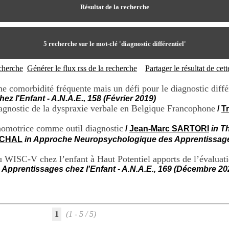
Résultat de la recherche
5
recherche sur le mot-clé
'diagnostic différentiel'
echerche
Générer le flux rss de la recherche
Partager le résultat de ce
 comorbidité fréquente mais un défi pour le diagnostic différe
 l'Enfant - A.N.A.E., 158 (Février 2019)
iagnostic de la dyspraxie verbale en Belgique Francophone
/
T
homotrice comme outil diagnostic
/
Jean-Marc SARTORI
in T
RCHAL
in Approche Neuropsychologique des Apprentissages
 du WISC-V chez l’enfant à Haut Potentiel apports de l’éval
pprentissages chez l'Enfant - A.N.A.E., 169 (Décembre 20
1
(1 - 5 / 5)