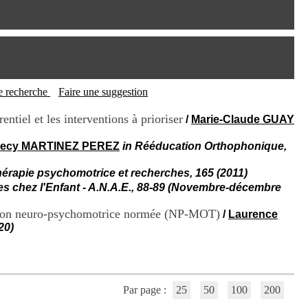
I
95, Bd Pinel
n
69678 Bron Cedex
f
Horaires
o
Lundi au Vendredi
r
9h00-12h00 13h30-16h00
m
Contact
a
Tél:
+33(0)4 37 91 54 65
t
tte recherche
Faire une suggestion
Fax:
+33(0)4 37 91 54 37
i
Mail
o
ntiel et les interventions à prioriser
/
Marie-Claude GUAY
n
e
recy MARTINEZ PEREZ
in Rééducation Orthophonique,
t
d
hérapie psychomotrice et recherches, 165 (2011)
e
 chez l'Enfant - A.N.A.E., 88-89 (Novembre-décembre
D
o
uation neuro-psychomotrice normée (NP-MOT)
/
Laurence
c
u
20)
m
e
n
t
a
Par page :
25
50
100
200
t