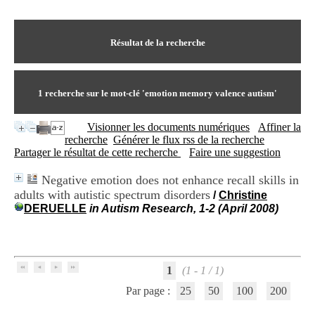
I
du CRA Rhône-Alpes
n
Centre Hospitalier le Vinatier
f
bât 211
o
Résultat de la recherche
95, Bd Pinel
r
69678 Bron Cedex
m
Horaires
a
Lundi au Vendredi
t
1
recherche sur le mot-clé
'emotion memory valence autism'
9h00-12h00 13h30-16h00
i
Contact
o
Tél:
+33(0)4 37 91 54 65
Visionner les documents numériques
Affiner la
n
Fax:
+33(0)4 37 91 54 37
recherche
Générer le flux rss de la recherche
e
Mail
Partager le résultat de cette recherche
Faire une suggestion
t
d
Negative emotion does not enhance recall skills in
e
adults with autistic spectrum disorders
D
/
Christine
o
DERUELLE
in Autism Research, 1-2 (April 2008)
c
u
m
e
n
1
(1 - 1 / 1)
t
Par page :
25
50
100
200
a
t