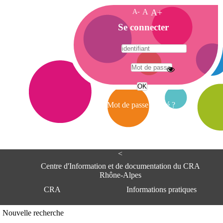
A-
A
A+
A
Se connecter
c
c
u
e
A
i
d
l
r
Mot de passe oublié ?
e
s
s
e
<
C
e
Centre d'Information et de documentation du CRA
n
Rhône-Alpes
t
CRA
Informations pratiques
r
e
d
Adresse
Nouvelle recherche
'
Centre d'information et de documentat