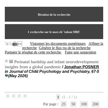
I
du CRA Rhône-Alpes
n
Centre Hospitalier le Vinatier
f
bât 211
o
Résultat de la recherche
95, Bd Pinel
r
69678 Bron Cedex
m
Horaires
a
Lundi au Vendredi
t
1
recherche sur le mot-clé
'infant MRI'
9h00-12h00 13h30-16h00
i
Contact
o
Tél:
+33(0)4 37 91 54 65
Visionner les documents numériques
Affiner la
n
Fax:
+33(0)4 37 91 54 37
recherche
Générer le flux rss de la recherche
e
Mail
Partager le résultat de cette recherche
Faire une suggestion
t
d
Perinatal hardship and infant neurodevelopment:
e
insights from a global pandemic
D
/
Jonathan POSNER
o
in Journal of Child Psychology and Psychiatry, 67-5
c
(May 2026)
u
m
e
n
t
1
(1 - 1 / 1)
a
Par page :
25
50
100
200
t