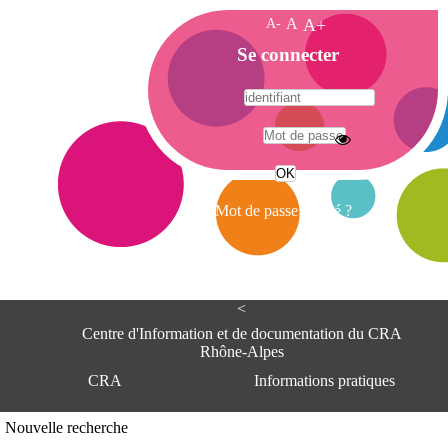
A-
A
A+
A
Se connecter
c
c
u
e
A
i
d
l
r
Mot de passe oublié ?
e
s
s
e
<
C
e
Centre d'Information et de documentation du CRA
n
Rhône-Alpes
t
CRA
Informations pratiques
r
e
d
Adresse
Nouvelle recherche
'
Centre d'information et de documentat