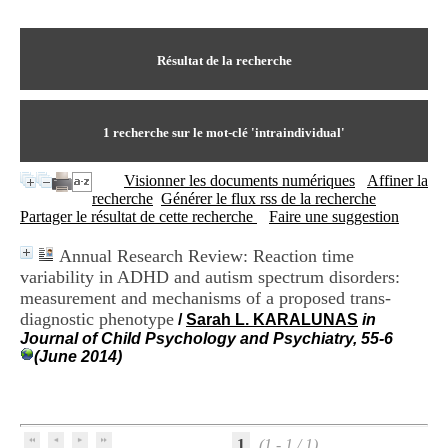
I
du CRA Rhône-Alpes
n
Centre Hospitalier le Vinatier
f
bât 211
o
Résultat de la recherche
95, Bd Pinel
r
69678 Bron Cedex
m
Horaires
a
Lundi au Vendredi
t
1
recherche sur le mot-clé
'intraindividual'
9h00-12h00 13h30-16h00
i
Contact
o
Tél:
+33(0)4 37 91 54 65
Visionner les documents numériques
Affiner la
n
Fax:
+33(0)4 37 91 54 37
recherche
Générer le flux rss de la recherche
e
Mail
Partager le résultat de cette recherche
Faire une suggestion
t
d
Annual Research Review: Reaction time
e
variability in ADHD and autism spectrum disorders:
D
o
measurement and mechanisms of a proposed trans-
c
diagnostic phenotype
/
Sarah L. KARALUNAS
in
u
Journal of Child Psychology and Psychiatry, 55-6
m
(June 2014)
e
n
t
a
t
1
(1 - 1 / 1)