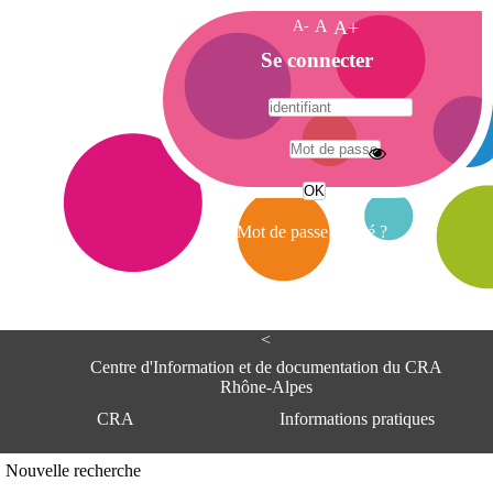
A-
A
A+
A
Se connecter
c
c
u
e
A
i
d
l
r
Mot de passe oublié ?
e
s
s
e
<
C
e
Centre d'Information et de documentation du CRA
n
Rhône-Alpes
t
CRA
Informations pratiques
r
e
d
Adresse
Nouvelle recherche
'
Centre d'information et de documentat