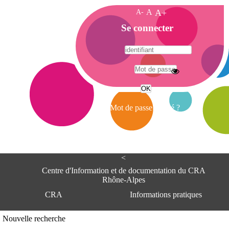
A-
A
A+
A
Se connecter
c
c
u
e
A
i
d
l
r
Mot de passe oublié ?
e
s
s
e
<
C
e
Centre d'Information et de documentation du CRA
n
Rhône-Alpes
t
CRA
Informations pratiques
r
e
d
Adresse
Nouvelle recherche
'
Centre d'information et de documentat