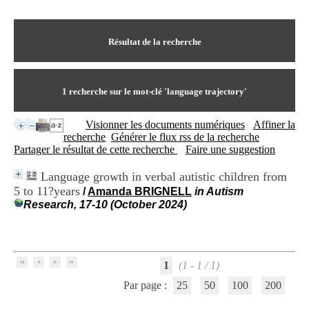
I
du CRA Rhône-Alpes
n
Centre Hospitalier le Vinatier
f
bât 211
o
Résultat de la recherche
95, Bd Pinel
r
69678 Bron Cedex
m
Horaires
a
Lundi au Vendredi
t
1
recherche sur le mot-clé
'language trajectory'
9h00-12h00 13h30-16h00
i
Contact
o
Tél:
+33(0)4 37 91 54 65
Visionner les documents numériques
Affiner la
n
Fax:
+33(0)4 37 91 54 37
recherche
Générer le flux rss de la recherche
e
Mail
Partager le résultat de cette recherche
Faire une suggestion
t
d
Language growth in verbal autistic children from
e
5 to 11?years
D
/
Amanda BRIGNELL
in Autism
o
Research, 17-10 (October 2024)
c
u
m
e
n
1
(1 - 1 / 1)
t
Par page :
25
50
100
200
a
t