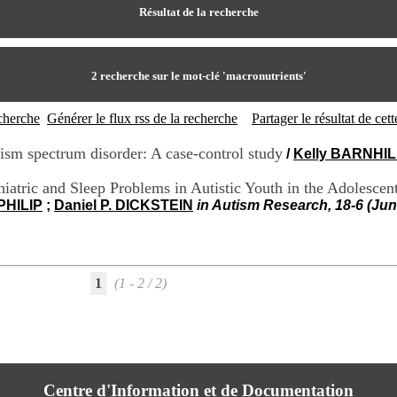
Résultat de la recherche
2
recherche sur le mot-clé
'macronutrients'
echerche
Générer le flux rss de la recherche
Partager le résultat de ce
utism spectrum disorder: A case-control study
/
Kelly BARNHIL
hiatric and Sleep Problems in Autistic Youth in the Adoles
PHILIP
;
Daniel P. DICKSTEIN
in Autism Research, 18-6 (Jun
1
(1 - 2 / 2)
Centre d'Information et de Documentation