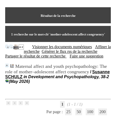
I
du CRA Rhône-Alpes
n
Centre Hospitalier le Vinatier
f
bât 211
o
Résultat de la recherche
95, Bd Pinel
r
69678 Bron Cedex
m
Horaires
a
Lundi au Vendredi
t
1
recherche sur le mot-clé
'mother-adolescent affect congruency'
9h00-12h00 13h30-16h00
i
Contact
o
Tél:
+33(0)4 37 91 54 65
Visionner les documents numériques
Affiner la
n
Fax:
+33(0)4 37 91 54 37
recherche
Générer le flux rss de la recherche
e
Mail
Partager le résultat de cette recherche
Faire une suggestion
t
d
Maternal affect and youth psychopathology: The
e
role of mother–adolescent affect congruency
D
/
Susanne
o
SCHULZ
in Development and Psychopathology, 38-2
c
(May 2026)
u
m
e
n
t
1
(1 - 1 / 1)
a
Par page :
25
50
100
200
t