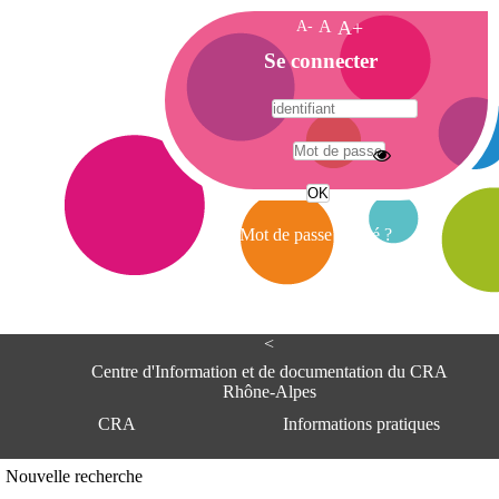
A-
A
A+
A
Se connecter
c
c
u
e
A
i
d
l
r
Mot de passe oublié ?
e
s
s
e
<
C
e
Centre d'Information et de documentation du CRA
n
Rhône-Alpes
t
CRA
Informations pratiques
r
e
d
Adresse
Nouvelle recherche
'
Centre d'information et de documentat