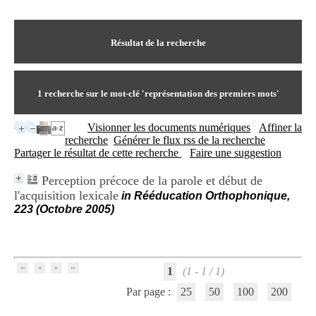
I
du CRA Rhône-Alpes
n
Centre Hospitalier le Vinatier
f
bât 211
o
Résultat de la recherche
95, Bd Pinel
r
69678 Bron Cedex
m
Horaires
a
Lundi au Vendredi
t
1
recherche sur le mot-clé
'représentation des premiers mots'
9h00-12h00 13h30-16h00
i
Contact
o
Tél:
+33(0)4 37 91 54 65
Visionner les documents numériques
Affiner la
n
Fax:
+33(0)4 37 91 54 37
recherche
Générer le flux rss de la recherche
e
Mail
Partager le résultat de cette recherche
Faire une suggestion
t
d
Perception précoce de la parole et début de
e
l'acquisition lexicale
D
in Rééducation Orthophonique,
o
223 (Octobre 2005)
c
u
m
e
n
1
(1 - 1 / 1)
t
Par page :
25
50
100
200
a
t