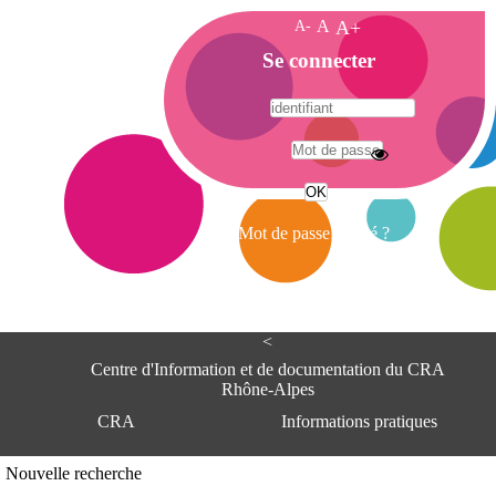
A-
A
A+
A
Se connecter
c
c
u
e
A
i
d
l
r
Mot de passe oublié ?
e
s
s
e
<
C
e
Centre d'Information et de documentation du CRA
n
Rhône-Alpes
t
CRA
Informations pratiques
r
e
d
Adresse
Nouvelle recherche
'
Centre d'information et de documentat