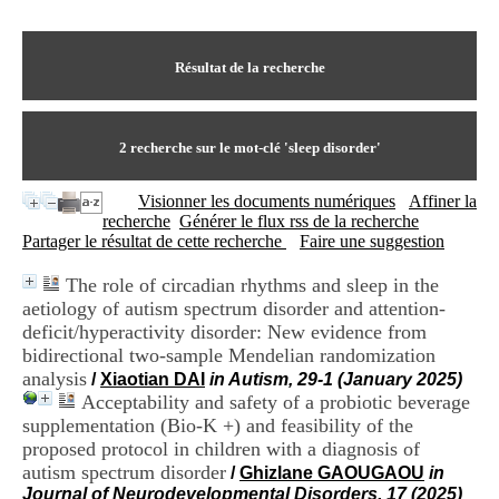
I
du CRA Rhône-Alpes
n
Centre Hospitalier le Vinatier
f
bât 211
o
Résultat de la recherche
95, Bd Pinel
r
69678 Bron Cedex
m
Horaires
a
Lundi au Vendredi
t
2
recherche sur le mot-clé
'sleep disorder'
9h00-12h00 13h30-16h00
i
Contact
o
Tél:
+33(0)4 37 91 54 65
Visionner les documents numériques
Affiner la
n
Fax:
+33(0)4 37 91 54 37
recherche
Générer le flux rss de la recherche
e
Mail
Partager le résultat de cette recherche
Faire une suggestion
t
d
The role of circadian rhythms and sleep in the
e
aetiology of autism spectrum disorder and attention-
D
o
deficit/hyperactivity disorder: New evidence from
c
bidirectional two-sample Mendelian randomization
u
analysis
/
Xiaotian DAI
in Autism, 29-1 (January 2025)
m
Acceptability and safety of a probiotic beverage
e
supplementation (Bio-K +) and feasibility of the
n
proposed protocol in children with a diagnosis of
t
a
autism spectrum disorder
/
Ghizlane GAOUGAOU
in
t
Journal of Neurodevelopmental Disorders, 17 (2025)