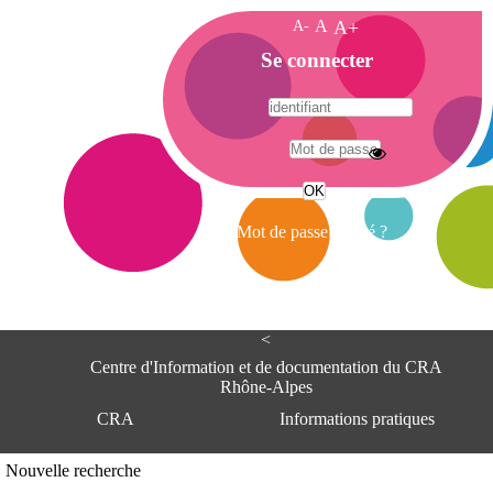
A-
A
A+
A
Se connecter
c
c
u
e
A
i
d
l
r
Mot de passe oublié ?
e
s
s
e
<
C
e
Centre d'Information et de documentation du CRA
n
Rhône-Alpes
t
CRA
Informations pratiques
r
e
d
Adresse
Nouvelle recherche
'
Centre d'information et de documentat