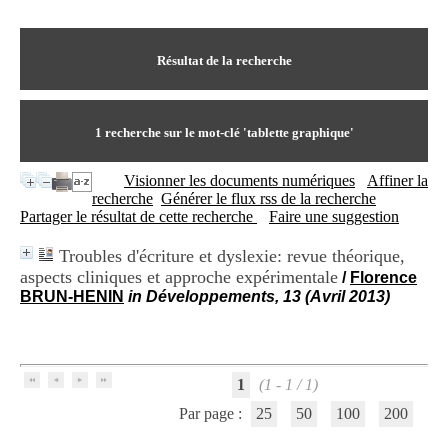
I
du CRA Rhône-Alpes
n
Centre Hospitalier le Vinatier
f
bât 211
o
Résultat de la recherche
95, Bd Pinel
r
69678 Bron Cedex
m
Horaires
a
Lundi au Vendredi
t
1
recherche sur le mot-clé
'tablette graphique'
9h00-12h00 13h30-16h00
i
Contact
o
Tél:
+33(0)4 37 91 54 65
Visionner les documents numériques
Affiner la
n
Fax:
+33(0)4 37 91 54 37
recherche
Générer le flux rss de la recherche
e
Mail
Partager le résultat de cette recherche
Faire une suggestion
t
d
Troubles d'écriture et dyslexie: revue théorique,
e
aspects cliniques et approche expérimentale
D
/
Florence
o
BRUN-HENIN
in Développements, 13 (Avril 2013)
c
u
m
e
n
1
(1 - 1 / 1)
t
Par page :
25
50
100
200
a
t