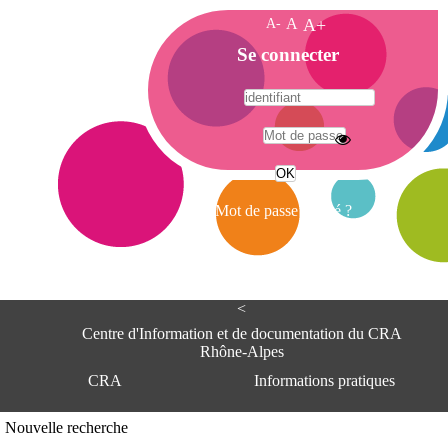
A-
A
A+
A
Se connecter
c
c
u
e
A
i
d
l
r
Mot de passe oublié ?
e
s
s
e
<
C
e
Centre d'Information et de documentation du CRA
n
Rhône-Alpes
t
CRA
Informations pratiques
r
e
d
Adresse
Nouvelle recherche
'
Centre d'information et de documentat