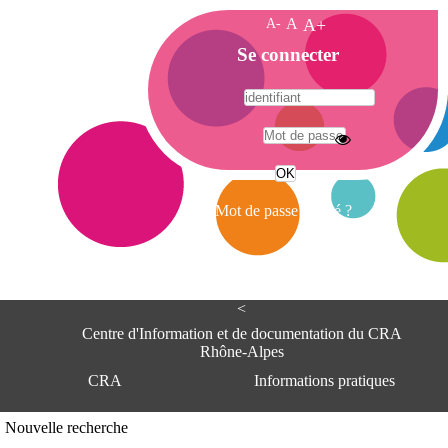
A-
A
A+
A
Se connecter
c
c
u
e
A
i
d
l
r
Mot de passe oublié ?
e
s
s
e
<
C
e
Centre d'Information et de documentation du CRA
n
Rhône-Alpes
t
CRA
Informations pratiques
r
e
d
Adresse
Nouvelle recherche
'
Centre d'information et de documentat