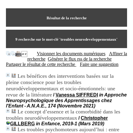
I
du CRA Rhône-Alpes
n
Centre Hospitalier le Vinatier
f
bât 211
o
Résultat de la recherche
95, Bd Pinel
r
69678 Bron Cedex
m
Horaires
a
Lundi au Vendredi
t
9
recherche sur le mot-clé
'troubles neurodeveloppementaux'
9h00-12h00 13h30-16h00
i
Contact
o
Tél:
+33(0)4 37 91 54 65
Visionner les documents numériques
Affiner la
n
Fax:
+33(0)4 37 91 54 37
recherche
Générer le flux rss de la recherche
e
Mail
Partager le résultat de cette recherche
Faire une suggestion
t
d
Les bénéfices des interventions basées sur la
e
pleine conscience pour les troubles
D
o
neurodéveloppementaux et socio-émotionnels: une
c
revue de la littérature
/
Vanessa SIFFREDI
in Approche
u
Neuropsychologique des Apprentissages chez
m
l'Enfant - A.N.A.E., 174 (Novembre 2021)
e
Le concept d’essence et la comorbidité dans les
n
troubles neurodéveloppementaux
/
Christopher
t
GILLBERG
in Enfance, 2019-1 (Mars 2019)
a
Les troubles psychomoteurs aujourd’hui : entre
t