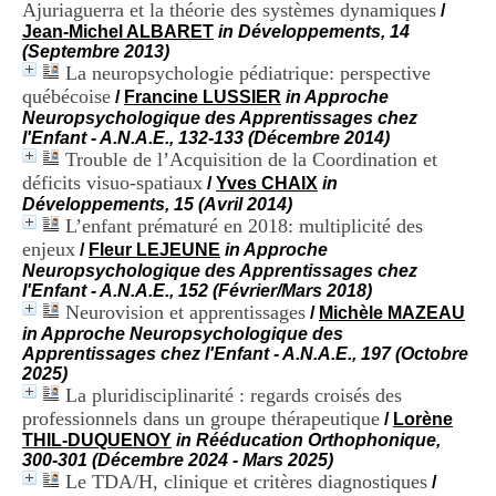
Ajuriaguerra et la théorie des systèmes dynamiques
i
/
o
Jean-Michel ALBARET
in Développements, 14
n
(Septembre 2013)
d
La neuropsychologie pédiatrique: perspective
u
québécoise
/
Francine LUSSIER
in Approche
C
Neuropsychologique des Apprentissages chez
R
l'Enfant - A.N.A.E., 132-133 (Décembre 2014)
A
Trouble de l’Acquisition de la Coordination et
R
déficits visuo-spatiaux
/
Yves CHAIX
in
h
Développements, 15 (Avril 2014)
ô
L’enfant prématuré en 2018: multiplicité des
n
enjeux
e
/
Fleur LEJEUNE
in Approche
-
Neuropsychologique des Apprentissages chez
A
l'Enfant - A.N.A.E., 152 (Février/Mars 2018)
l
Neurovision et apprentissages
/
Michèle MAZEAU
p
in Approche Neuropsychologique des
e
Apprentissages chez l'Enfant - A.N.A.E., 197 (Octobre
s
2025)
C
La pluridisciplinarité : regards croisés des
e
professionnels dans un groupe thérapeutique
/
Lorène
n
THIL-DUQUENOY
in Rééducation Orthophonique,
t
300-301 (Décembre 2024 - Mars 2025)
r
Le TDA/H, clinique et critères diagnostiques
/
e