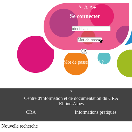
A-
A
A+
A
Se connecter
c
c
u
e
A
i
d
l
r
Mot de passe oublié ?
e
s
s
e
<
C
e
Centre d'Information et de documentation du CRA
n
Rhône-Alpes
t
CRA
Informations pratiques
r
e
d
Adresse
Nouvelle recherche
'
Centre d'information et de documentat