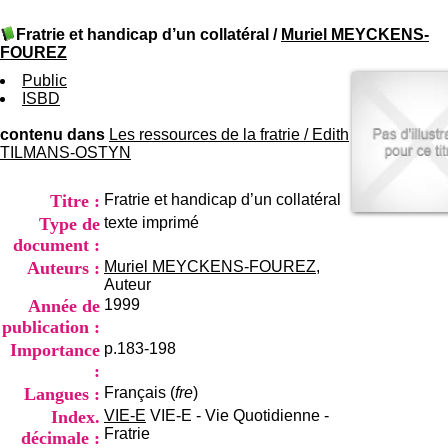
I
du CRA Rhône-Alpes
n
Centre Hospitalier le Vinatier
Fratrie et handicap d’un collatéral
/
Muriel MEYCKENS-
f
bât 211
FOUREZ
o
95, Bd Pinel
r
Public
69678 Bron Cedex
m
ISBD
Horaires
a
Lundi au Vendredi
t
contenu dans
Les ressources de la fratrie
9h00-12h00 13h30-16h00
/
Edith
i
TILMANS-OSTYN
Contact
o
Tél:
+33(0)4 37 91 54 65
n
Fax:
+33(0)4 37 91 54 37
Titre :
Fratrie et handicap d’un collatéral
e
Mail
t
Type de
texte imprimé
d
document :
e
Auteurs :
Muriel MEYCKENS-FOUREZ
,
D
Auteur
o
Année de
1999
c
publication :
u
m
Importance
p.183-198
e
:
n
Langues :
Français (
fre
)
t
Index.
VIE-E
VIE-E - Vie Quotidienne -
a
Fratrie
décimale :
t