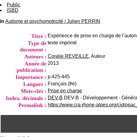
Public
ISBD
in
Autisme et psychomotricité
/
Julien PERRIN
Titre :
Expérience de prise en charge de l’aut
Type de
texte imprimé
document :
Auteurs :
Coralie REVEILLE
, Auteur
Année de
2013
publication :
Importance :
p.425-445
Langues :
Français (
fre
)
Mots-clés :
Prise en charge
Index. décimale :
DEV-B
DEV-B - Développement - Généra
Permalink :
https://www.cra-rhone-alpes.org/cid/opa