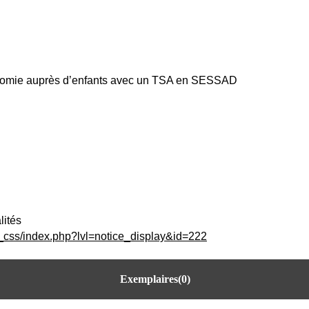
onomie auprès d’enfants avec un TSA en SESSAD
lités
c_css/index.php?lvl=notice_display&id=222
Exemplaires(0)