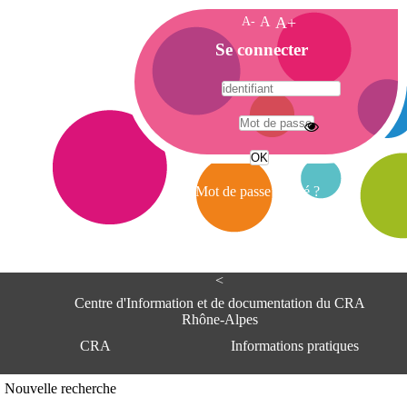
A-
A
A+
A
Se connecter
c
c
u
e
A
i
d
l
r
Mot de passe oublié ?
e
s
s
e
<
C
e
Centre d'Information et de documentation du CRA
n
Rhône-Alpes
t
CRA
Informations pratiques
r
e
d
Adresse
Nouvelle recherche
'
Centre d'information et de documentat