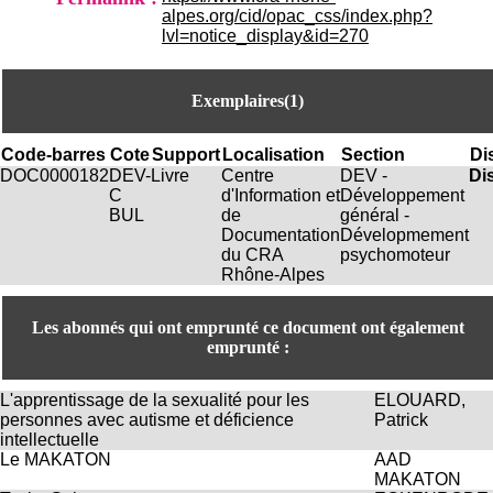
.
alpes.org/cid/opac_css/index.php?
2
lvl=notice_display&id=270
1
1
9
Exemplaires(1)
5
,
B
Code-barres
Cote
Support
Localisation
Section
Di
d
DOC0000182
DEV-
Livre
Centre
DEV -
Di
P
C
d'Information et
Développement
i
BUL
de
général -
n
Documentation
Dévelopmement
e
du CRA
psychomoteur
l
Rhône-Alpes
F
-
Les abonnés qui ont emprunté ce document ont également
6
emprunté :
9
6
7
L'apprentissage de la sexualité pour les
ELOUARD,
7
personnes avec autisme et déficience
Patrick
B
intellectuelle
R
Le MAKATON
AAD
O
MAKATON
N