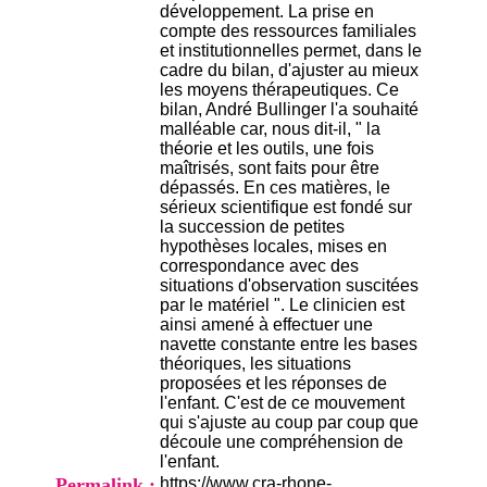
H
développement. La prise en
o
compte des ressources familiales
s
et institutionnelles permet, dans le
p
cadre du bilan, d'ajuster au mieux
i
les moyens thérapeutiques. Ce
t
bilan, André Bullinger l'a souhaité
a
malléable car, nous dit-il, " la
l
théorie et les outils, une fois
i
maîtrisés, sont faits pour être
e
dépassés. En ces matières, le
r
sérieux scientifique est fondé sur
l
la succession de petites
e
hypothèses locales, mises en
V
correspondance avec des
i
situations d'observation suscitées
n
par le matériel ". Le clinicien est
a
ainsi amené à effectuer une
t
navette constante entre les bases
i
théoriques, les situations
e
proposées et les réponses de
r
l'enfant. C'est de ce mouvement
,
qui s'ajuste au coup par coup que
b
découle une compréhension de
â
l'enfant.
t
Permalink :
https://www.cra-rhone-