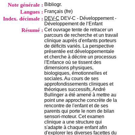
i
Note générale :
Bibliogr.
o
Langues :
Français (
fre
)
n
Index. décimale :
DEV-C
DEV-C - Développement -
d
Développement de l‘Enfant
u
C
Résumé :
Cet ouvrage tente de retracer un
R
parcours de recherche et un travail
A
clinique auprès d'enfants porteurs
R
de déficits variés. La perspective
h
présentée est développementale
ô
et cherche à décrire un processus
n
l'Enfance où se tissent des
e
dimensions physiques,
-
biologiques, émotionnelles et
A
sociales. Au cours de ses
l
approfondissements cliniques et
p
théoriques successifs, André
e
Bullinger a été amené à mettre au
s
point une approche concrète de la
C
rencontre de l'enfant et de ses
e
parents qui porte le nom de bilan
n
sensori-moteur. Cet examen
t
clinique a une structure qui
r
s'adapte à chaque enfant afin
e
d'explorer les diverses facettes du