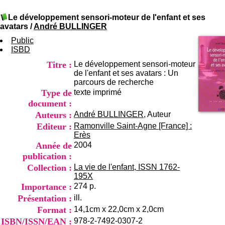
I
du CRA Rhône-Alpes
n
Centre Hospitalier le Vinatier
Le développement sensori-moteur de l'enfant et ses
f
bât 211
avatars
/
André BULLINGER
o
95, Bd Pinel
r
Public
69678 Bron Cedex
m
ISBD
Horaires
a
Lundi au Vendredi
Titre :
Le développement sensori-moteur
t
9h00-12h00 13h30-16h00
de l'enfant et ses avatars : Un
i
Contact
parcours de recherche
o
Tél:
+33(0)4 37 91 54 65
Type de
texte imprimé
n
Fax:
+33(0)4 37 91 54 37
e
document :
Mail
t
Auteurs :
André BULLINGER
, Auteur
d
Editeur :
Ramonville Saint-Agne [France] :
e
Erès
D
Année de
2004
o
publication :
c
u
Collection :
La vie de l'enfant, ISSN 1762-
m
195X
e
Importance :
274 p.
n
Présentation :
ill.
t
Format :
14,1cm x 22,0cm x 2,0cm
a
t
ISBN/ISSN/EAN :
978-2-7492-0307-2