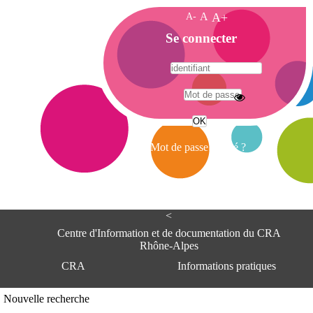
A-
A
A+
A
Se connecter
c
c
u
e
A
i
d
l
r
Mot de passe oublié ?
e
s
s
e
<
C
e
Centre d'Information et de documentation du CRA
n
Rhône-Alpes
t
CRA
Informations pratiques
r
e
d
Adresse
Nouvelle recherche
'
Centre d'information et de documentat