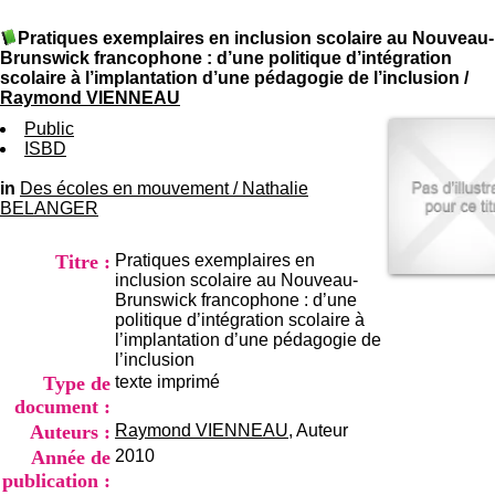
I
du CRA Rhône-Alpes
n
Centre Hospitalier le Vinatier
Pratiques exemplaires en inclusion scolaire au Nouveau-
f
bât 211
Brunswick francophone : d’une politique d’intégration
o
95, Bd Pinel
scolaire à l’implantation d’une pédagogie de l’inclusion
/
r
69678 Bron Cedex
Raymond VIENNEAU
m
Horaires
a
Public
Lundi au Vendredi
t
ISBD
9h00-12h00 13h30-16h00
i
Contact
o
in
Des écoles en mouvement
/
Nathalie
Tél:
+33(0)4 37 91 54 65
n
BELANGER
Fax:
+33(0)4 37 91 54 37
e
Mail
t
Titre :
Pratiques exemplaires en
d
inclusion scolaire au Nouveau-
e
Brunswick francophone : d’une
D
politique d’intégration scolaire à
o
l’implantation d’une pédagogie de
c
l’inclusion
u
Type de
texte imprimé
m
e
document :
n
Auteurs :
Raymond VIENNEAU
, Auteur
t
Année de
2010
a
publication :
t