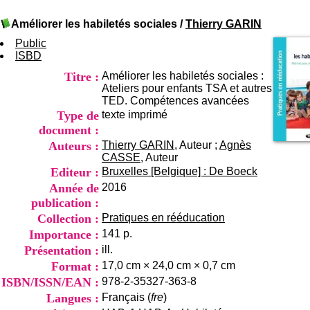
I
du CRA Rhône-Alpes
n
Centre Hospitalier le Vinatier
Améliorer les habiletés sociales
/
Thierry GARIN
f
bât 211
o
Public
95, Bd Pinel
r
ISBD
69678 Bron Cedex
m
Horaires
Titre :
Améliorer les habiletés sociales :
a
Lundi au Vendredi
Ateliers pour enfants TSA et autres
t
9h00-12h00 13h30-16h00
TED. Compétences avancées
i
Contact
Type de
texte imprimé
o
Tél:
+33(0)4 37 91 54 65
n
document :
Fax:
+33(0)4 37 91 54 37
e
Auteurs :
Thierry GARIN
, Auteur ;
Agnès
Mail
t
CASSE
, Auteur
d
Editeur :
Bruxelles [Belgique] : De Boeck
e
Année de
2016
D
publication :
o
c
Collection :
Pratiques en rééducation
u
Importance :
141 p.
m
Présentation :
ill.
e
Format :
17,0 cm × 24,0 cm × 0,7 cm
n
t
ISBN/ISSN/EAN :
978-2-35327-363-8
a
Langues :
Français (
fre
)
t