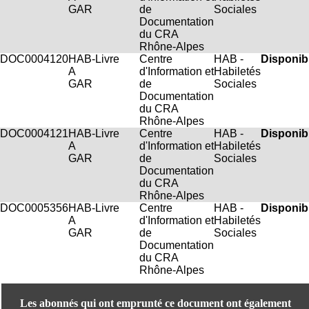
.
GAR
de
Sociales
2
Documentation
1
du CRA
1
Rhône-Alpes
9
DOC0004120
HAB-
Livre
Centre
HAB -
Disponib
5
A
d'Information et
Habiletés
,
GAR
de
Sociales
B
Documentation
d
du CRA
P
Rhône-Alpes
i
DOC0004121
HAB-
Livre
Centre
HAB -
Disponib
n
A
d'Information et
Habiletés
e
GAR
de
Sociales
l
Documentation
F
du CRA
-
Rhône-Alpes
6
DOC0005356
HAB-
Livre
Centre
HAB -
Disponib
9
A
d'Information et
Habiletés
6
GAR
de
Sociales
7
Documentation
7
du CRA
B
Rhône-Alpes
R
O
Les abonnés qui ont emprunté ce document ont également
N