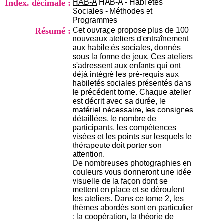
Index. décimale :
HAB-A
HAB-A - Habiletés
i
Sociales - Méthodes et
o
Programmes
n
Résumé :
Cet ouvrage propose plus de 100
d
nouveaux ateliers d'entraînement
u
aux habiletés sociales, donnés
C
sous la forme de jeux. Ces ateliers
R
s'adressent aux enfants qui ont
A
déjà intégré les pré-requis aux
R
habiletés sociales présentés dans
h
le précédent tome. Chaque atelier
ô
est décrit avec sa durée, le
n
matériel nécessaire, les consignes
e
détaillées, le nombre de
-
participants, les compétences
A
visées et les points sur lesquels le
l
thérapeute doit porter son
p
attention.
e
De nombreuses photographies en
s
couleurs vous donneront une idée
C
visuelle de la façon dont se
e
mettent en place et se déroulent
n
les ateliers. Dans ce tome 2, les
t
thèmes abordés sont en particulier
r
: la coopération, la théorie de
e