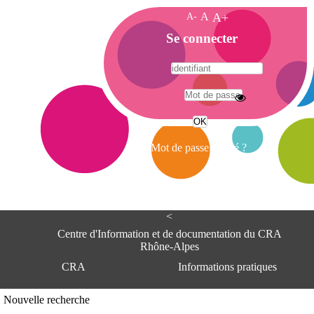
A-
A
A+
A
Se connecter
c
c
u
e
A
i
d
l
r
Mot de passe oublié ?
e
s
s
e
<
C
e
Centre d'Information et de documentation du CRA
n
Rhône-Alpes
t
CRA
Informations pratiques
r
e
d
Adresse
Nouvelle recherche
'
Centre d'information et de documentat