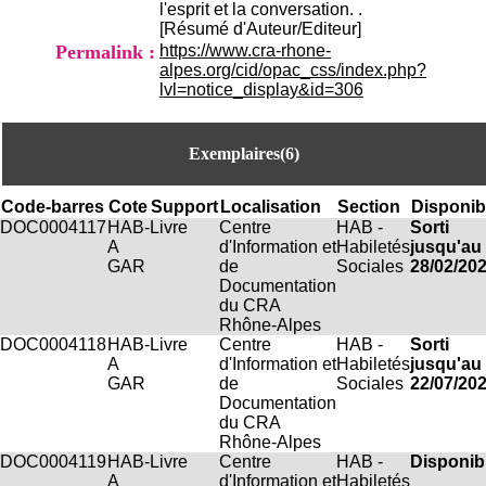
l'esprit et la conversation. .
H
[Résumé d'Auteur/Editeur]
o
s
Permalink :
https://www.cra-rhone-
p
alpes.org/cid/opac_css/index.php?
i
lvl=notice_display&id=306
t
a
l
Exemplaires(6)
i
e
r
Code-barres
Cote
Support
Localisation
Section
Disponibi
l
DOC0004117
HAB-
Livre
Centre
HAB -
Sorti
e
A
d'Information et
Habiletés
jusqu'au
V
GAR
de
Sociales
28/02/20
i
Documentation
n
du CRA
a
Rhône-Alpes
t
DOC0004118
HAB-
Livre
Centre
HAB -
Sorti
i
A
d'Information et
Habiletés
jusqu'au
e
GAR
de
Sociales
22/07/20
r
Documentation
,
du CRA
b
Rhône-Alpes
â
DOC0004119
HAB-
Livre
Centre
HAB -
Disponib
t
A
d'Information et
Habiletés