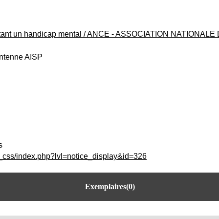
tant un handicap mental
/
ANCE - ASSOCIATION NATIONAL
antenne AISP
s
c_css/index.php?lvl=notice_display&id=326
Exemplaires(0)