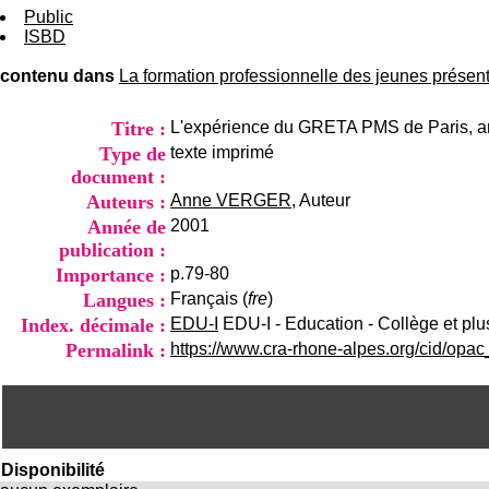
Public
ISBD
contenu dans
La formation professionnelle des jeunes présen
Titre :
L'expérience du GRETA PMS de Paris, 
Type de
texte imprimé
document :
Auteurs :
Anne VERGER
, Auteur
Année de
2001
publication :
Importance :
p.79-80
Langues :
Français (
fre
)
Index. décimale :
EDU-I
EDU-I - Education - Collège et plu
Permalink :
https://www.cra-rhone-alpes.org/cid/opa
Disponibilité