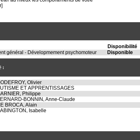
i
r]
o
n
d
u
C
R
A
Disponibilité
R
nt général - Dévelopmement psychomoteur
Disponible
h
ô
n
 :
e
-
A
ODEFROY, Olivier
l
UTISME ET APPRENTISSAGES
p
ARNIER, Philippe
e
ERNARD-BONNIN, Anne-Claude
s
E BROCA, Alain
C
ABINGTON, Isabelle
e
n
t
r
e