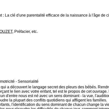
t : La clé d'une parentalité efficace de la naissance à l'âge de 
ROUZET
, Préfacier, etc.
tricité - Sensorialité
qui a découvert le langage secret des pleurs des bébés. Rendre p
orçant le lien avec votre enfant, tel est le propos de cet ouvrage
un d'entre nous est né avec un sens dominant - la vue, l'audition,
e la plupart des conflits quotidiens qui affligent les familles.
enfants, l'identification du sens dominant de chacun change la v
es pour résoudre les difficultés de chaque jour, comment inter