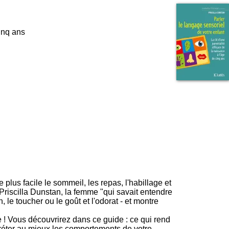
I
95, Bd Pinel
n
69678 Bron Cedex
f
Horaires
o
cinq ans
Lundi au Vendredi
r
9h00-12h00 13h30-16h00
m
Contact
a
Tél:
+33(0)4 37 91 54 65
t
Fax:
+33(0)4 37 91 54 37
i
Mail
o
n
e
t
d
e
D
o
c
u
m
lus facile le sommeil, les repas, l'habillage et
e
. Priscilla Dunstan, la femme "qui savait entendre
n
 le toucher ou le goût et l'odorat - et montre
t
a
ie ! Vous découvrirez dans ce guide : ce qui rend
t
préter au mieux les comportements de votre