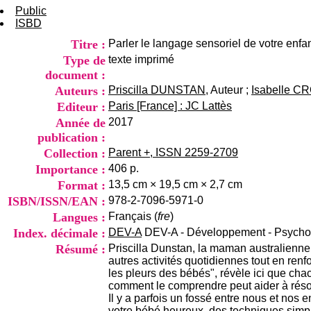
Public
ISBD
Titre :
Parler le langage sensoriel de votre enfan
Type de
texte imprimé
document :
Auteurs :
Priscilla DUNSTAN
, Auteur ;
Isabelle C
Editeur :
Paris [France] : JC Lattès
Année de
2017
publication :
Collection :
Parent +, ISSN 2259-2709
Importance :
406 p.
Format :
13,5 cm × 19,5 cm × 2,7 cm
ISBN/ISSN/EAN :
978-2-7096-5971-0
Langues :
Français (
fre
)
Index. décimale :
DEV-A
DEV-A - Développement - Psychomo
Résumé :
Priscilla Dunstan, la maman australienne 
autres activités quotidiennes tout en renf
les pleurs des bébés", révèle ici que chac
comment le comprendre peut aider à résoudr
Il y a parfois un fossé entre nous et nos 
votre bébé heureux, des techniques simpl