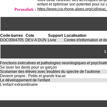
enfant et optimiser son potentiel pour lu
Permalink :
https://www.cra-rhone-alpes.org/cid/opa
Code-barres
Cote
Support
Localisation
DOC0004705
DEV-A DUN
Livre
Centre d'Information et
L
Fonctions exécutives et pathologies neurologiques et psychiatr
Se laver les dents pour un garçon
Scolariser des élèves avec troubles du spectre de l'autisme
Devenir propre : Petits et grands tracas
Le développement de l'enfant
L'enfant extraordinaire