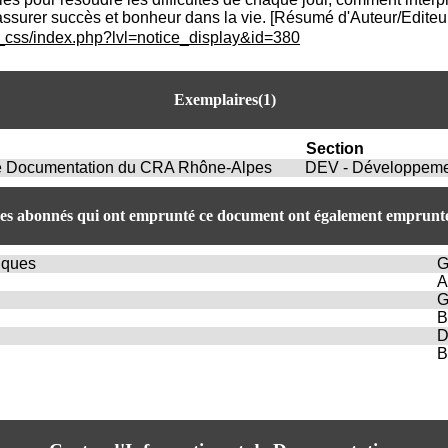
i assurer succès et bonheur dans la vie. [Résumé d'Auteur/Editeu
c_css/index.php?lvl=notice_display&id=380
Exemplaires(1)
Section
 de Documentation du CRA Rhône-Alpes
DEV - Développeme
es abonnés qui ont emprunté ce document ont également emprunté
iques
G
A
G
B
D
B