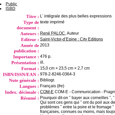
Public
ISBD
Titre :
L' intégrale des plus belles expressions
Type de
texte imprimé
document :
Auteurs :
René PALOC
, Auteur
Editeur :
Saint-Victor-d’Epine : City Editions
Année de
2013
publication :
Importance :
476 p.
Présentation :
ill.
Format :
15,0 cm × 23,5 cm × 2,7 cm
ISBN/ISSN/EAN :
978-2-8246-0364-3
Note générale :
Bibliogr.
Langues :
Français (
fre
)
Index. décimale :
COM-E
COM-E - Communication - Pragm
Résumé :
Pourquoi dit-on " bayer aux corneilles ", " 
Qui sont ces gens qui " ont du poil aux den
problèmes " entre la poire et le fromage 
françaises, connues ou moins, mais touj