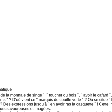
atique
de la monnaie de singe ", " toucher du bois ", " avoir le cafard ", 
ts " ? D'où vient ce " marquis de couille verte " ? Où se situe " l
" ? Des expressions jusqu'à " en avoir ras la casquette " ! Cett
ours savoureuses et imagées.