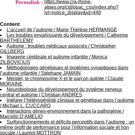
Permalink :
https://www.cra-rhone-
H
alpes.org/cid/opac_css/index.php?
o
lvl=notice_display&id=448
s
p
Contient
i
L’accueil de l’autisme
/
Marie-Thérèse HERMANGE
t
Les troubles envahissants du développement
/
Catherine
a
BARTHELEMY
l
Autisme : troubles médicaux associés
/
Christopher
i
GILLBERG
e
Imagerie cérébrale et autisme infantile
/
Monica
r
ZILBOVICIUS
l
Méthodologies génétiques et protéines synaptiques dans
e
l’autisme infantile
/
Stéphane JAMAIN
V
Mendel, le chromosome X et le garçon autiste
/
Claude
i
MORAINE
n
Neurobiologie du développement du système nerveux
a
central et autisme
/
Christian ANDRES
t
Intégrer l’hétérogénéité clinique et génétique dans l’autisme
i
/
Michael L. CUCCARO
e
Interactions gènes-environnement dans la pathogénie
/
r
Marcello D’AMELIO
,
Surfonctionnements et déficits perceptifs dans l’autisme : un
b
même profil de performance pour l’information sociale et non
â
sociale
/
Laurent MOTTRON
t