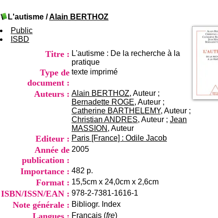
I
du CRA Rhône-Alpes
n
Centre Hospitalier le Vinatier
L'autisme
/
Alain BERTHOZ
f
bât 211
o
Public
95, Bd Pinel
r
ISBD
69678 Bron Cedex
m
Horaires
Titre :
L'autisme : De la recherche à la
a
Lundi au Vendredi
pratique
t
9h00-12h00 13h30-16h00
Type de
texte imprimé
i
Contact
o
document :
Tél:
+33(0)4 37 91 54 65
n
Fax:
+33(0)4 37 91 54 37
Auteurs :
Alain BERTHOZ
, Auteur ;
e
Bernadette ROGE
, Auteur ;
Mail
t
Catherine BARTHELEMY
, Auteur ;
d
Christian ANDRES
, Auteur ;
Jean
e
MASSION
, Auteur
D
Editeur :
Paris [France] : Odile Jacob
o
Année de
2005
c
publication :
u
m
Importance :
482 p.
e
Format :
15,5cm x 24,0cm x 2,6cm
n
ISBN/ISSN/EAN :
978-2-7381-1616-1
t
Note générale :
Bibliogr. Index
a
t
Langues :
Français (
fre
)