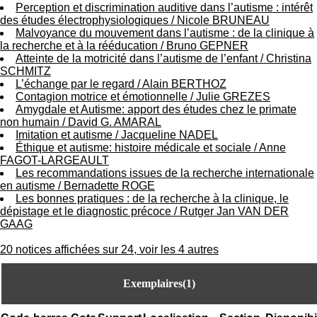
Perception et discrimination auditive dans l’autisme : intérêt
.
des études électrophysiologiques
/
Nicole BRUNEAU
2
Malvoyance du mouvement dans l’autisme : de la clinique à
1
la recherche et à la rééducation
/
Bruno GEPNER
1
Atteinte de la motricité dans l’autisme de l’enfant
/
Christina
9
SCHMITZ
5
L’échange par le regard
/
Alain BERTHOZ
,
Contagion motrice et émotionnelle
/
Julie GREZES
B
Amygdale et Autisme: apport des études chez le primate
d
non humain
/
David G. AMARAL
P
Imitation et autisme
/
Jacqueline NADEL
i
Éthique et autisme: histoire médicale et sociale
/
Anne
n
FAGOT-LARGEAULT
e
Les recommandations issues de la recherche internationale
l
en autisme
/
Bernadette ROGE
F
Les bonnes pratiques : de la recherche à la clinique, le
-
dépistage et le diagnostic précoce
/
Rutger Jan VAN DER
6
GAAG
9
6
20 notices affichées sur 24, voir les 4 autres
7
7
B
Exemplaires(1)
R
O
N