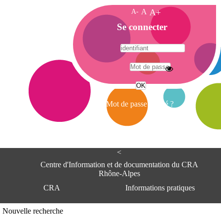
A-
A
A+
A
Se connecter
c
c
u
e
A
i
d
l
r
Mot de passe oublié ?
e
s
s
e
<
C
e
Centre d'Information et de documentation du CRA
n
Rhône-Alpes
t
CRA
Informations pratiques
r
e
d
Adresse
Nouvelle recherche
'
Centre d'information et de documentat