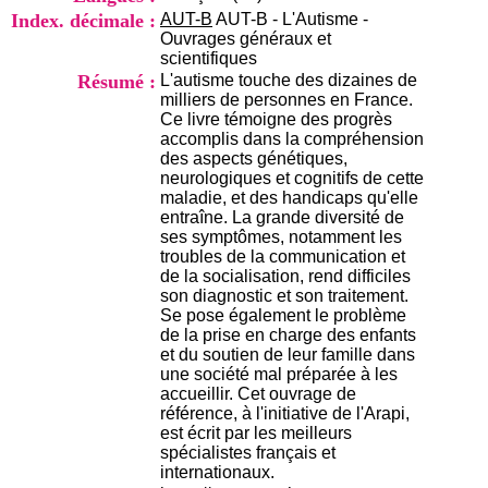
i
Index. décimale :
AUT-B
AUT-B - L'Autisme -
o
Ouvrages généraux et
n
scientifiques
d
Résumé :
L'autisme touche des dizaines de
u
milliers de personnes en France.
C
Ce livre témoigne des progrès
R
accomplis dans la compréhension
A
des aspects génétiques,
R
neurologiques et cognitifs de cette
h
maladie, et des handicaps qu'elle
ô
entraîne. La grande diversité de
n
ses symptômes, notamment les
e
troubles de la communication et
-
de la socialisation, rend difficiles
A
son diagnostic et son traitement.
l
Se pose également le problème
p
de la prise en charge des enfants
e
et du soutien de leur famille dans
s
une société mal préparée à les
C
accueillir. Cet ouvrage de
e
référence, à l'initiative de l'Arapi,
n
est écrit par les meilleurs
t
spécialistes français et
r
internationaux.
e