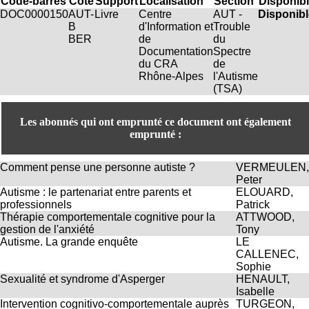
Code-barres
Cote
Support
Localisation
Section
Disponibi
H
DOC0000150
AUT-
Livre
Centre
AUT -
Disponibl
o
B
d'Information et
Trouble
r
BER
de
du
a
Documentation
Spectre
i
du CRA
de
r
Rhône-Alpes
l'Autisme
e
(TSA)
s
:
L
Les abonnés qui ont emprunté ce document ont également
u
emprunté :
n
d
Comment pense une personne autiste ?
VERMEULEN,
i
Peter
a
Autisme : le partenariat entre parents et
ELOUARD,
u
professionnels
Patrick
V
Thérapie comportementale cognitive pour la
ATTWOOD,
e
gestion de l'anxiété
Tony
n
Autisme. La grande enquête
LE
d
CALLENEC,
r
Sophie
e
Sexualité et syndrome d'Asperger
HENAULT,
d
Isabelle
i
Intervention cognitivo-comportementale auprès
TURGEON,
: