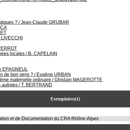
stiques ?
/
Jean-Claude GRUBAR
OCA
NET
e LIVECCHI
 PERROT
nées locales
/
B. CAPELAIN
ce EPAGNEUL
ion de bon sens ?
/
Eugène URBAN
sième maternelle ordinaire
/
Ghislain MAGEROTTE
 autistes
/
T. BERTRAND
Exemplaires(1)
mation et de Documentation du CRA Rhône-Alpes