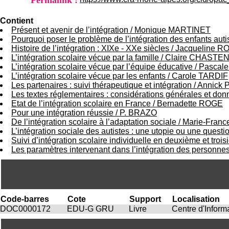
Permalink :
Contient
Présent et avenir de l’intégration
/
Monique MARTINET
Pourquoi poser le problème de l’intégration des enfants auti
Histoire de l’intégration : XIXe - XXe siècles
/
Jacqueline R
L’intégration scolaire vécue par la famille
/
Claire CHASTE
L’intégration scolaire vécue par l’équipe éducative
/
Pascal
L’intégration scolaire vécue par les enfants
/
Carole TARDIF
Les partenaires : suivi thérapeutique et intégration
/
Annick
Les textes réglementaires : considérations générales et don
Etat de l’intégration scolaire en France
/
Bernadette ROGE
Pour une intégration réussie
/
P. BRAZO
De l’intégration scolaire à l’adaptation sociale
/
Marie-Fran
L’intégration sociale des autistes : une utopie ou une quest
Suivi d’intégration scolaire individuelle en deuxième et troi
Les paramètres intervenant dans l’intégration des personnes
Code-barres
Cote
Support
Localisation
DOC0000172
EDU-G GRU
Livre
Centre d'Infor