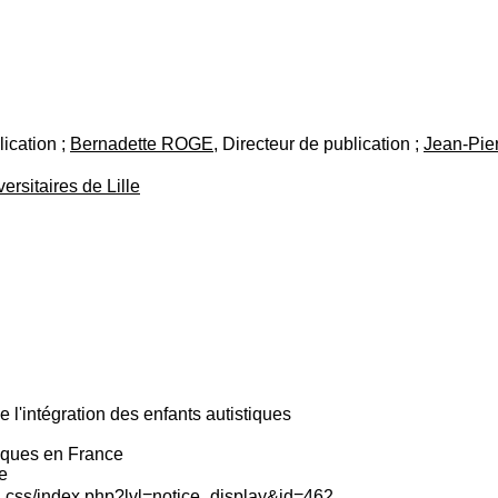
lication ;
Bernadette ROGE
, Directeur de publication ;
Jean-Pie
ersitaires de Lille
 l'intégration des enfants autistiques
tiques en France
le
c_css/index.php?lvl=notice_display&id=462