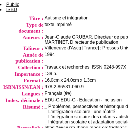
Public
ISBD
Titre :
Autisme et intégration
Type de
texte imprimé
document :
Auteurs :
Jean-Claude GRUBAR
, Directeur de pub
MARTINET
, Directeur de publication
Editeur :
Villeneuve d'Ascq [France] : Presses Univ
Année de
1994
publication :
Collection :
Travaux et recherches, ISSN 0248-997X
Importance :
139 p.
Format :
16,0cm x 24,0cm x 1,3cm
ISBN/ISSN/EAN :
978-2-86531-060-9
Langues :
Français (
fre
)
Index. décimale :
EDU-G
EDU-G - Education - Inclusion
Résumé :
_ Problèmes, perspectives et historique de
_ L'intégration scolaire : une réalité
_ L'intégration scolaire des enfants autis
_ Intégration scolaire et adaptation socia
https://www.cra-rhone-alpes.org/cid/opa