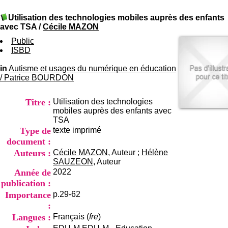
I
du CRA Rhône-Alpes
n
Centre Hospitalier le Vinatier
Utilisation des technologies mobiles auprès des enfants
f
bât 211
avec TSA
/
Cécile MAZON
o
95, Bd Pinel
r
Public
69678 Bron Cedex
m
ISBD
Horaires
a
Lundi au Vendredi
t
in
Autisme et usages du numérique en éducation
9h00-12h00 13h30-16h00
i
/
Patrice BOURDON
Contact
o
Tél:
+33(0)4 37 91 54 65
n
Fax:
+33(0)4 37 91 54 37
Titre :
Utilisation des technologies
e
Mail
mobiles auprès des enfants avec
t
TSA
d
Type de
texte imprimé
e
D
document :
o
Auteurs :
Cécile MAZON
, Auteur ;
Hélène
c
SAUZEON
, Auteur
u
Année de
2022
m
publication :
e
Importance
p.29-62
n
t
:
a
Langues :
Français (
fre
)
t