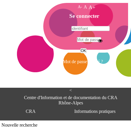
A-
A
A+
A
Se connecter
c
c
u
e
A
i
d
l
r
Mot de passe oublié ?
e
s
s
e
<
C
e
Centre d'Information et de documentation du CRA
n
Rhône-Alpes
t
CRA
Informations pratiques
r
e
d
Adresse
Nouvelle recherche
'
Centre d'information et de documentat