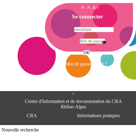
A-
A
A+
A
Se connecter
c
c
u
e
A
i
d
l
r
Mot de passe oublié ?
e
s
s
e
<
C
e
Centre d'Information et de documentation du CRA
n
Rhône-Alpes
t
CRA
Informations pratiques
r
e
d
Adresse
Nouvelle recherche
'
Centre d'information et de documentat