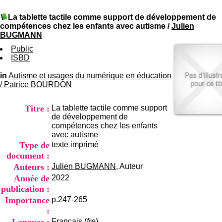
I
du CRA Rhône-Alpes
n
Centre Hospitalier le Vinatier
La tablette tactile comme support de développement de
f
bât 211
compétences chez les enfants avec autisme
/
Julien
o
95, Bd Pinel
BUGMANN
r
69678 Bron Cedex
m
Public
Horaires
a
ISBD
Lundi au Vendredi
t
9h00-12h00 13h30-16h00
i
in
Autisme et usages du numérique en éducation
Contact
o
/
Patrice BOURDON
Tél:
+33(0)4 37 91 54 65
n
Fax:
+33(0)4 37 91 54 37
e
Mail
Titre :
La tablette tactile comme support
t
de développement de
d
compétences chez les enfants
e
avec autisme
D
Type de
texte imprimé
o
c
document :
u
Auteurs :
Julien BUGMANN
, Auteur
m
Année de
2022
e
publication :
n
t
Importance
p.247-265
a
:
t
Français (
fre
)