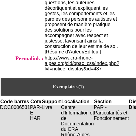
questions, les auteures
H
décortiquent et expliquent les
o
gestes, les comportements et les
s
paroles des personnes autistes et
p
proposent de manière pratique
i
des solutions pour les
t
accompagner avec respect et
a
justesse, favorisant ainsi la
l
construction de leur estime de soi.
i
[Résumé d'Auteur/Editeur]
e
r
Permalink :
https://www.cra-rhone-
l
alpes.org/cid/opac_css/index.php?
e
lvl=notice_display&id=487
V
i
n
Exemplaires(1)
a
t
i
Code-barres
Cote
Support
Localisation
Section
Dis
e
DOC0006531
PAR-
Livre
Centre
PAR -
Di
r
E
d'Information et
Particularités et
,
HAR
de
Fonctionnement
b
Documentation
â
du CRA
t
Rhône-Alpes