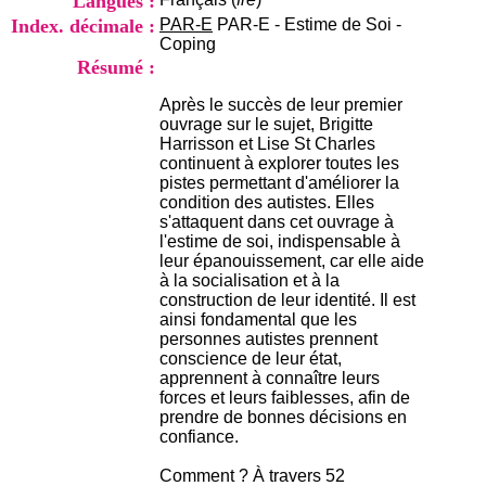
Langues :
i
Index. décimale :
PAR-E
PAR-E - Estime de Soi -
o
Coping
n
Résumé :
d
u
Après le succès de leur premier
C
ouvrage sur le sujet, Brigitte
R
Harrisson et Lise St Charles
A
continuent à explorer toutes les
R
pistes permettant d'améliorer la
h
condition des autistes. Elles
ô
s'attaquent dans cet ouvrage à
n
l'estime de soi, indispensable à
e
leur épanouissement, car elle aide
-
à la socialisation et à la
A
construction de leur identité. Il est
l
ainsi fondamental que les
p
personnes autistes prennent
e
conscience de leur état,
s
apprennent à connaître leurs
C
forces et leurs faiblesses, afin de
e
prendre de bonnes décisions en
n
confiance.
t
r
Comment ? À travers 52
e