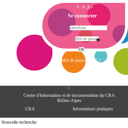
A-
A
A+
A
Se connecter
c
c
u
e
A
i
d
l
r
Mot de passe oublié ?
e
s
s
e
<
C
e
Centre d'Information et de documentation du CRA
n
Rhône-Alpes
t
CRA
Informations pratiques
r
e
d
Adresse
Nouvelle recherche
'
Centre d'information et de documentat