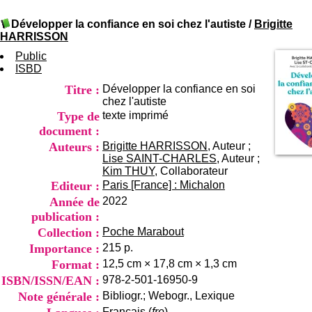
I
du CRA Rhône-Alpes
n
Centre Hospitalier le Vinatier
Développer la confiance en soi chez l'autiste
/
Brigitte
f
bât 211
HARRISSON
o
95, Bd Pinel
r
Public
69678 Bron Cedex
m
ISBD
Horaires
a
Lundi au Vendredi
Titre :
Développer la confiance en soi
t
9h00-12h00 13h30-16h00
chez l'autiste
i
Contact
Type de
texte imprimé
o
Tél:
+33(0)4 37 91 54 65
n
document :
Fax:
+33(0)4 37 91 54 37
e
Auteurs :
Brigitte HARRISSON
, Auteur ;
Mail
t
Lise SAINT-CHARLES
, Auteur ;
d
Kim THUY
, Collaborateur
e
Editeur :
Paris [France] : Michalon
D
Année de
2022
o
publication :
c
u
Collection :
Poche Marabout
m
Importance :
215 p.
e
Format :
12,5 cm × 17,8 cm × 1,3 cm
n
ISBN/ISSN/EAN :
978-2-501-16950-9
t
a
Note générale :
Bibliogr.; Webogr., Lexique
t
Français (
fre
)