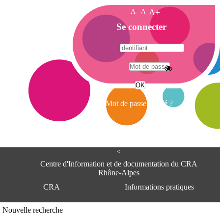
A-
A
A+
A
Se connecter
c
c
u
e
A
i
d
l
r
Mot de passe oublié ?
e
s
s
e
<
C
e
Centre d'Information et de documentation du CRA
n
Rhône-Alpes
t
CRA
Informations pratiques
r
e
d
Adresse
Nouvelle recherche
'
Centre d'information et de documentat