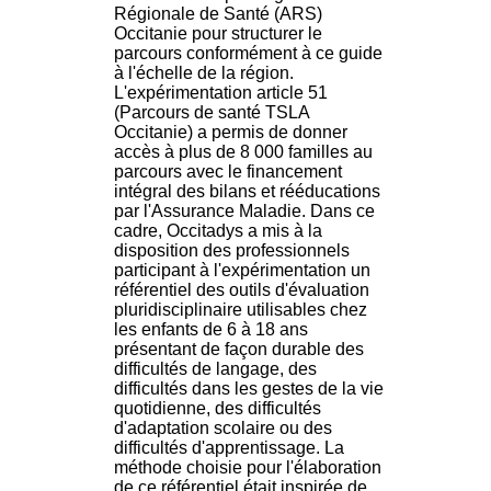
H
Régionale de Santé (ARS)
o
Occitanie pour structurer le
s
parcours conformément à ce guide
p
à l'échelle de la région.
i
L'expérimentation article 51
t
(Parcours de santé TSLA
a
Occitanie) a permis de donner
l
accès à plus de 8 000 familles au
i
parcours avec le financement
e
intégral des bilans et rééducations
r
par l'Assurance Maladie. Dans ce
l
cadre, Occitadys a mis à la
e
disposition des professionnels
V
participant à l'expérimentation un
i
référentiel des outils d'évaluation
n
pluridisciplinaire utilisables chez
a
les enfants de 6 à 18 ans
t
présentant de façon durable des
i
difficultés de langage, des
e
difficultés dans les gestes de la vie
r
quotidienne, des difficultés
,
d'adaptation scolaire ou des
b
difficultés d'apprentissage. La
â
méthode choisie pour l'élaboration
t
de ce référentiel était inspirée de