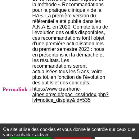
.
la méthode « Recommandations
2
pour la pratique clinique » de la
1
HAS. La première version du
1
référentiel a été publié dans les
9
A.N.A.E. en 2020. Compte tenu de
5
l'évolution des outils disponibles,
,
ces recommandations font l'objet
B
d'une première actualisation lors
d
du premier semestre 2023 : nous
P
en présentons ici la démarche et
i
les résultats. Les
n
recommandations seront
e
actualisées tous les 5 ans, voire
l
plus tôt, en fonction de l'évolution
F
des outils et des concepts.
-
Permalink :
https://www.cra-rhone-
6
alpes.org/cid/opac_css/index.php?
9
lvl=notice_display&id=535
6
7
7
B
R
Ce site utilise des cookies et vous donne le contrôle sur ceux que
O
Centre d'Information et de Documentation
vous souhaitez activer
N