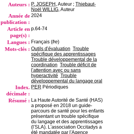
i
Auteurs :
P. JOSEPH
, Auteur ;
Thiebaut-
o
Noël WILLIG
, Auteur
n
Année de
2024
d
publication :
u
Article en
p.64-74
C
R
page(s) :
A
Langues :
Français (
fre
)
R
Mots-clés :
Outils d'évaluation
Trouble
h
spécifique des apprentissages
ô
Trouble développemental de la
n
coordination
Trouble déficit de
e
l'attention avec ou sans
-
hyperactivité
Trouble
A
développemental du langage oral
l
Index.
PER
Périodiques
p
décimale :
e
s
Résumé :
La Haute Autorité de Santé (HAS)
C
a proposé en 2018 un guide-
e
parcours de santé pour les enfants
n
présentant un trouble spécifique
t
du langage et des apprentissages
r
(l'SLA). L'association Occitadys a
e
été mandatée par l'Agence