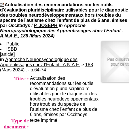
I
du CRA Rhône-Alpes
Actualisation des recommandations sur les outils
n
Centre Hospitalier le Vinatier
d'évaluation pluridisciplinaire utilisables pour le diagnostic
f
bât 211
des troubles neurodéveloppementaux hors troubles du
o
95, Bd Pinel
spectre de l'autisme chez l'enfant de plus de 6 ans, émises
r
69678 Bron Cedex
par Occitadys
/
P. JOSEPH
in Approche
m
Horaires
Neuropsychologique des Apprentissages chez l'Enfant -
a
Lundi au Vendredi
A.N.A.E., 188 (Mars 2024)
t
9h00-12h00 13h30-16h00
i
Public
Contact
o
ISBD
Tél:
+33(0)4 37 91 54 65
n
[article]
Fax:
+33(0)4 37 91 54 37
e
in
Approche Neuropsychologique des
Mail
t
Apprentissages chez l'Enfant - A.N.A.E.
>
188
d
(Mars 2024)
. - p.64-74
e
Titre :
Actualisation des
D
recommandations sur les outils
o
d'évaluation pluridisciplinaire
c
utilisables pour le diagnostic des
u
troubles neurodéveloppementaux
m
hors troubles du spectre de
e
l'autisme chez l'enfant de plus de
n
6 ans, émises par Occitadys
t
Type de
texte imprimé
a
t
document :