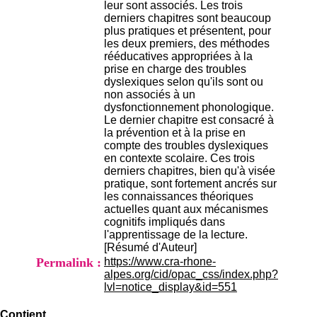
leur sont associés. Les trois
.
derniers chapitres sont beaucoup
2
plus pratiques et présentent, pour
1
les deux premiers, des méthodes
1
rééducatives appropriées à la
9
prise en charge des troubles
5
dyslexiques selon qu'ils sont ou
,
non associés à un
B
dysfonctionnement phonologique.
d
Le dernier chapitre est consacré à
P
la prévention et à la prise en
i
compte des troubles dyslexiques
n
en contexte scolaire. Ces trois
e
derniers chapitres, bien qu'à visée
l
pratique, sont fortement ancrés sur
F
les connaissances théoriques
-
actuelles quant aux mécanismes
6
cognitifs impliqués dans
9
l'apprentissage de la lecture.
6
[Résumé d'Auteur]
7
Permalink :
https://www.cra-rhone-
7
alpes.org/cid/opac_css/index.php?
B
lvl=notice_display&id=551
R
O
N
Contient