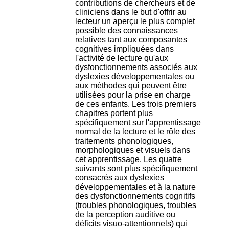
contributions de chercheurs et de
H
cliniciens dans le but d'offrir au
o
lecteur un aperçu le plus complet
s
possible des connaissances
p
relatives tant aux composantes
i
cognitives impliquées dans
t
l'activité de lecture qu'aux
a
dysfonctionnements associés aux
l
dyslexies développementales ou
i
aux méthodes qui peuvent être
e
utilisées pour la prise en charge
r
de ces enfants. Les trois premiers
l
chapitres portent plus
e
spécifiquement sur l'apprentissage
V
normal de la lecture et le rôle des
i
traitements phonologiques,
n
morphologiques et visuels dans
a
cet apprentissage. Les quatre
t
suivants sont plus spécifiquement
i
consacrés aux dyslexies
e
développementales et à la nature
r
des dysfonctionnements cognitifs
,
(troubles phonologiques, troubles
b
de la perception auditive ou
â
déficits visuo-attentionnels) qui
t