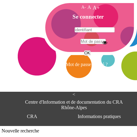
A-
A
A+
A
Se connecter
c
c
u
e
A
i
d
l
r
Mot de passe oublié ?
e
s
s
e
<
C
e
Centre d'Information et de documentation du CRA
n
Rhône-Alpes
t
CRA
Informations pratiques
r
e
d
Adresse
Nouvelle recherche
'
Centre d'information et de documentat