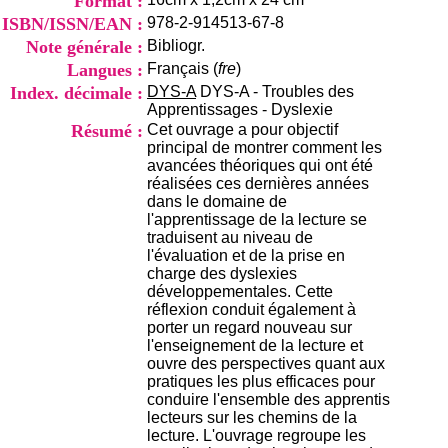
Format :
i
ISBN/ISSN/EAN :
978-2-914513-67-8
o
n
Note générale :
Bibliogr.
d
Langues :
Français (
fre
)
u
Index. décimale :
DYS-A
DYS-A - Troubles des
C
Apprentissages - Dyslexie
R
Résumé :
Cet ouvrage a pour objectif
A
principal de montrer comment les
R
avancées théoriques qui ont été
h
réalisées ces dernières années
ô
dans le domaine de
n
l'apprentissage de la lecture se
e
traduisent au niveau de
-
l'évaluation et de la prise en
A
charge des dyslexies
l
développementales. Cette
p
réflexion conduit également à
e
porter un regard nouveau sur
s
l'enseignement de la lecture et
C
ouvre des perspectives quant aux
e
pratiques les plus efficaces pour
n
conduire l'ensemble des apprentis
t
lecteurs sur les chemins de la
r
lecture. L'ouvrage regroupe les
e