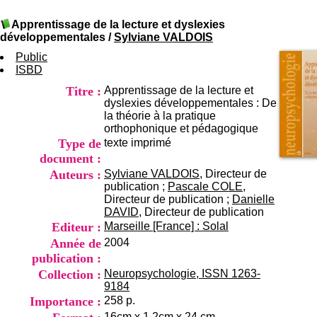
I
du CRA Rhône-Alpes
n
Centre Hospitalier le Vinatier
Apprentissage de la lecture et dyslexies
f
bât 211
développementales
/
Sylviane VALDOIS
o
95, Bd Pinel
r
Public
69678 Bron Cedex
m
ISBD
Horaires
a
Lundi au Vendredi
Titre :
Apprentissage de la lecture et
t
9h00-12h00 13h30-16h00
dyslexies développementales : De
i
Contact
la théorie à la pratique
o
Tél:
+33(0)4 37 91 54 65
orthophonique et pédagogique
n
Fax:
+33(0)4 37 91 54 37
Type de
texte imprimé
e
Mail
t
document :
d
Auteurs :
Sylviane VALDOIS
, Directeur de
e
publication ;
Pascale COLE
,
D
Directeur de publication ;
Danielle
o
DAVID
, Directeur de publication
c
Editeur :
Marseille [France] : Solal
u
Année de
2004
m
publication :
e
n
Collection :
Neuropsychologie, ISSN 1263-
t
9184
a
Importance :
258 p.
t
16cm x 1,2cm x 24 cm