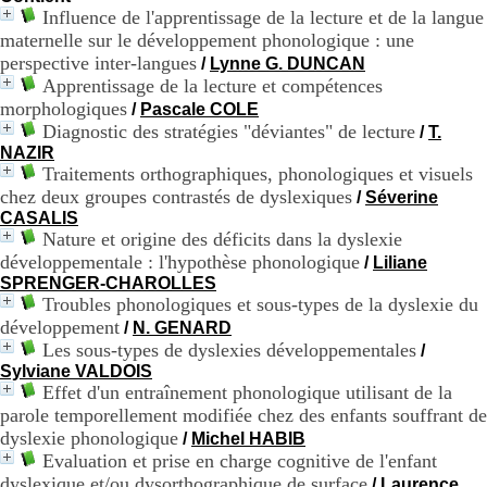
H
Influence de l'apprentissage de la lecture et de la langue
o
maternelle sur le développement phonologique : une
r
perspective inter-langues
/
Lynne G. DUNCAN
a
Apprentissage de la lecture et compétences
i
morphologiques
/
Pascale COLE
r
Diagnostic des stratégies "déviantes" de lecture
/
T.
e
s
NAZIR
:
Traitements orthographiques, phonologiques et visuels
L
chez deux groupes contrastés de dyslexiques
/
Séverine
u
CASALIS
n
Nature et origine des déficits dans la dyslexie
d
développementale : l'hypothèse phonologique
/
Liliane
i
SPRENGER-CHAROLLES
a
Troubles phonologiques et sous-types de la dyslexie du
u
développement
/
N. GENARD
V
e
Les sous-types de dyslexies développementales
/
n
Sylviane VALDOIS
d
Effet d'un entraînement phonologique utilisant de la
r
parole temporellement modifiée chez des enfants souffrant de
e
dyslexie phonologique
/
Michel HABIB
d
Evaluation et prise en charge cognitive de l'enfant
i
dyslexique et/ou dysorthographique de surface
/
Laurence
: