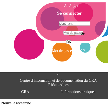
A-
A
A+
A
Se connecter
c
c
u
e
A
i
d
l
r
Mot de passe oublié ?
e
s
s
e
<
C
e
Centre d'Information et de documentation du CRA
n
Rhône-Alpes
t
CRA
Informations pratiques
r
e
d
Adresse
Nouvelle recherche
'
Centre d'information et de documentat