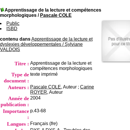
I
du CRA Rhône-Alpes
n
Centre Hospitalier le Vinatier
Apprentissage de la lecture et compétences
f
bât 211
morphologiques
/
Pascale COLE
o
95, Bd Pinel
r
Public
69678 Bron Cedex
m
ISBD
Horaires
a
Lundi au Vendredi
t
contenu dans
Apprentissage de la lecture et
9h00-12h00 13h30-16h00
i
dyslexies développementales
/
Sylviane
Contact
o
VALDOIS
Tél:
+33(0)4 37 91 54 65
n
Fax:
+33(0)4 37 91 54 37
e
Mail
Titre :
Apprentissage de la lecture et
t
compétences morphologiques
d
Type de
texte imprimé
e
D
document :
o
Auteurs :
Pascale COLE
, Auteur ;
Carine
c
ROYER
, Auteur
u
Année de
2004
m
publication :
e
Importance
p.43-68
n
t
:
a
Langues :
Français (
fre
)
t