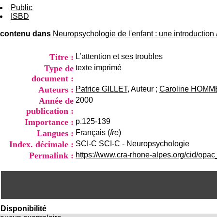
Public
ISBD
contenu dans
Neuropsychologie de l'enfant : une introduction
Titre :
L’attention et ses troubles
Type de
texte imprimé
document :
Auteurs :
Patrice GILLET
, Auteur ;
Caroline HOMM
Année de
2000
publication :
Importance :
p.125-139
Langues :
Français (
fre
)
Index. décimale :
SCI-C
SCI-C - Neuropsychologie
Permalink :
https://www.cra-rhone-alpes.org/cid/opa
Disponibilité