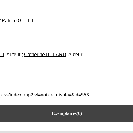
/
Patrice GILLET
ET
, Auteur ;
Catherine BILLARD
, Auteur
c_css/index.php?lvl=notice_display&id=553
Exemplaires(0)