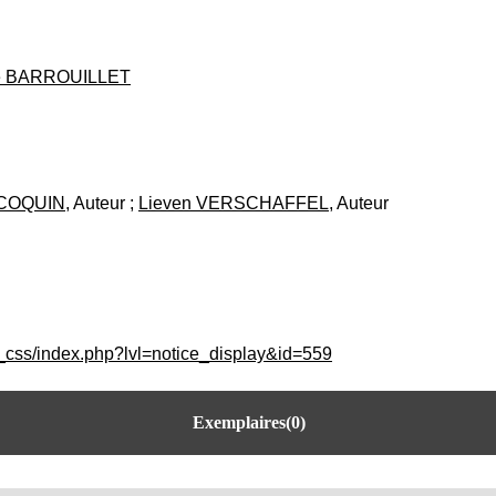
re BARROUILLET
 COQUIN
, Auteur ;
Lieven VERSCHAFFEL
, Auteur
c_css/index.php?lvl=notice_display&id=559
Exemplaires(0)