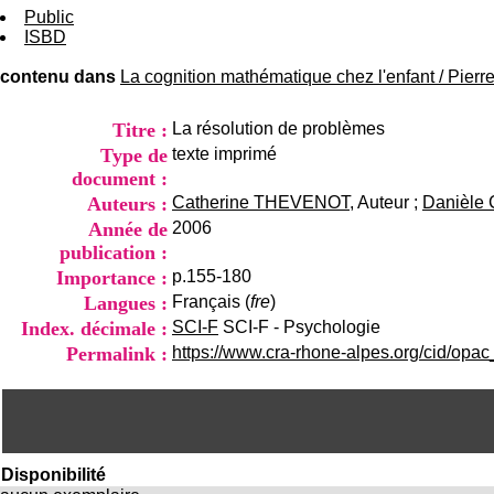
Public
ISBD
contenu dans
La cognition mathématique chez l'enfant
/
Pier
Titre :
La résolution de problèmes
Type de
texte imprimé
document :
Auteurs :
Catherine THEVENOT
, Auteur ;
Danièle
Année de
2006
publication :
Importance :
p.155-180
Langues :
Français (
fre
)
Index. décimale :
SCI-F
SCI-F - Psychologie
Permalink :
https://www.cra-rhone-alpes.org/cid/opa
Disponibilité