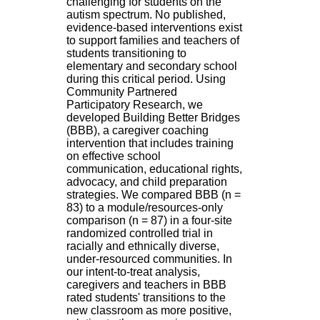
challenging for students on the
H
autism spectrum. No published,
o
evidence-based interventions exist
s
to support families and teachers of
p
students transitioning to
i
elementary and secondary school
t
during this critical period. Using
a
Community Partnered
l
Participatory Research, we
i
developed Building Better Bridges
e
(BBB), a caregiver coaching
r
intervention that includes training
l
on effective school
e
communication, educational rights,
V
advocacy, and child preparation
i
strategies. We compared BBB (n =
n
83) to a module/resources-only
a
comparison (n = 87) in a four-site
t
randomized controlled trial in
i
racially and ethnically diverse,
e
under-resourced communities. In
r
our intent-to-treat analysis,
,
caregivers and teachers in BBB
b
rated students' transitions to the
â
new classroom as more positive,
t