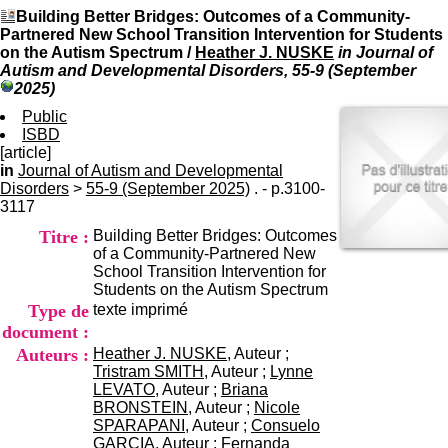
I
du CRA Rhône-Alpes
Building Better Bridges: Outcomes of a Community-
n
Centre Hospitalier le Vinatier
Partnered New School Transition Intervention for Students
f
bât 211
on the Autism Spectrum
/
Heather J. NUSKE
in Journal of
o
95, Bd Pinel
Autism and Developmental Disorders, 55-9 (September
r
69678 Bron Cedex
2025)
m
Horaires
a
Public
Lundi au Vendredi
t
ISBD
9h00-12h00 13h30-16h00
i
[article]
Contact
o
in
Journal of Autism and Developmental
Tél:
+33(0)4 37 91 54 65
n
Disorders
>
55-9 (September 2025)
. - p.3100-
Fax:
+33(0)4 37 91 54 37
e
3117
Mail
t
Titre :
Building Better Bridges: Outcomes
d
of a Community-Partnered New
e
School Transition Intervention for
D
Students on the Autism Spectrum
o
Type de
texte imprimé
c
u
document :
m
Auteurs :
Heather J. NUSKE
, Auteur ;
e
Tristram SMITH
, Auteur ;
Lynne
n
LEVATO
, Auteur ;
Briana
t
BRONSTEIN
, Auteur ;
Nicole
a
SPARAPANI
, Auteur ;
Consuelo
t
GARCIA
, Auteur ;
Fernanda