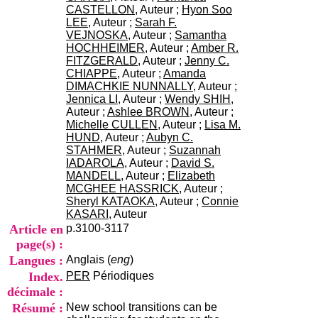
i
CASTELLON
, Auteur ;
Hyon Soo
o
LEE
, Auteur ;
Sarah F.
n
VEJNOSKA
, Auteur ;
Samantha
d
HOCHHEIMER
, Auteur ;
Amber R.
u
FITZGERALD
, Auteur ;
Jenny C.
C
CHIAPPE
, Auteur ;
Amanda
R
DIMACHKIE NUNNALLY
, Auteur ;
A
Jennica LI
, Auteur ;
Wendy SHIH
,
R
Auteur ;
Ashlee BROWN
, Auteur ;
h
Michelle CULLEN
, Auteur ;
Lisa M.
ô
HUND
, Auteur ;
Aubyn C.
n
STAHMER
, Auteur ;
Suzannah
e
IADAROLA
, Auteur ;
David S.
-
MANDELL
, Auteur ;
Elizabeth
A
MCGHEE HASSRICK
, Auteur ;
l
Sheryl KATAOKA
, Auteur ;
Connie
p
KASARI
, Auteur
e
Article en
p.3100-3117
s
page(s) :
C
Langues :
Anglais (
eng
)
e
n
Index.
PER
Périodiques
t
décimale :
r
Résumé :
New school transitions can be
e