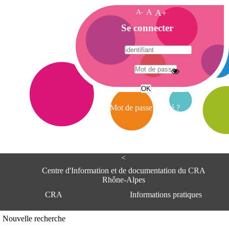
A-
A
A+
A
Se connecter
c
c
u
e
A
i
d
l
r
Mot de passe oublié ?
e
s
s
e
<
C
e
Centre d'Information et de documentation du CRA
n
Rhône-Alpes
t
CRA
Informations pratiques
r
e
d
Adresse
Nouvelle recherche
'
Centre d'information et de documentat