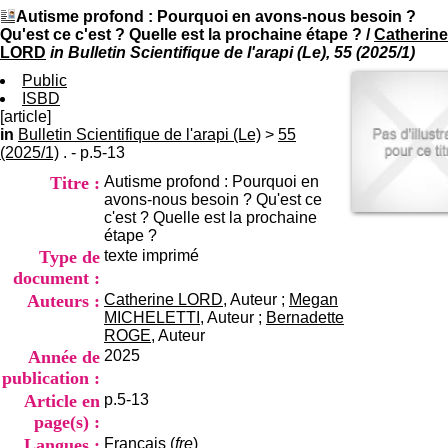
I
du CRA Rhône-Alpes
Autisme profond : Pourquoi en avons-nous besoin ?
n
Centre Hospitalier le Vinatier
Qu'est ce c'est ? Quelle est la prochaine étape ?
/
Catherine
f
bât 211
LORD
in Bulletin Scientifique de l'arapi (Le), 55 (2025/1)
o
95, Bd Pinel
r
Public
69678 Bron Cedex
m
ISBD
Horaires
a
[article]
Lundi au Vendredi
t
in
Bulletin Scientifique de l'arapi (Le)
9h00-12h00 13h30-16h00
>
55
i
(2025/1)
. - p.5-13
Contact
o
Tél:
+33(0)4 37 91 54 65
Titre :
Autisme profond : Pourquoi en
n
Fax:
+33(0)4 37 91 54 37
avons-nous besoin ? Qu'est ce
e
Mail
c'est ? Quelle est la prochaine
t
étape ?
d
Type de
texte imprimé
e
D
document :
o
Auteurs :
Catherine LORD
, Auteur ;
Megan
c
MICHELETTI
, Auteur ;
Bernadette
u
ROGE
, Auteur
m
Année de
2025
e
publication :
n
Article en
p.5-13
t
a
page(s) :
t
Langues :
Français (
fre
)