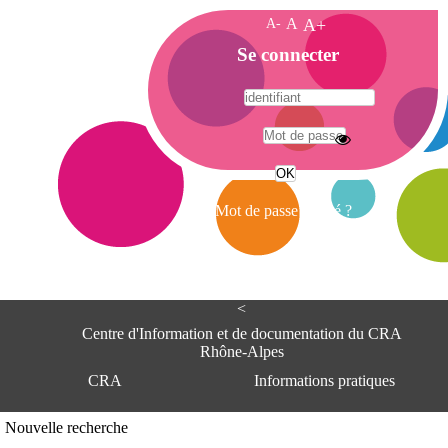
A-
A
A+
A
Se connecter
c
c
u
e
A
i
d
l
r
Mot de passe oublié ?
e
s
s
e
<
C
e
Centre d'Information et de documentation du CRA
n
Rhône-Alpes
t
CRA
Informations pratiques
r
e
d
Adresse
Nouvelle recherche
'
Centre d'information et de documentat