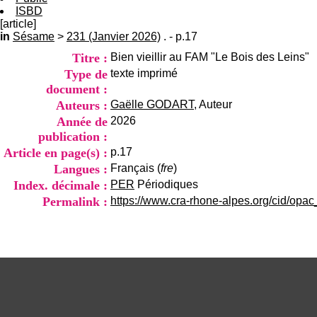
ISBD
[article]
in
Sésame
>
231 (Janvier 2026)
. - p.17
Titre :
Bien vieillir au FAM "Le Bois des Leins"
Type de
texte imprimé
document :
Auteurs :
Gaëlle GODART
, Auteur
Année de
2026
publication :
Article en page(s) :
p.17
Langues :
Français (
fre
)
Index. décimale :
PER
Périodiques
Permalink :
https://www.cra-rhone-alpes.org/cid/opa