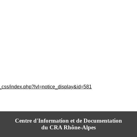
c_css/index.php?lvl=notice_display&id=581
Centre d'Information et de Documentation
du CRA Rhône-Alpes