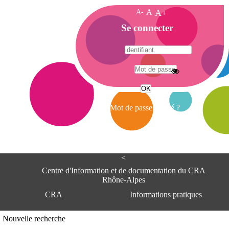
A-
A
A+
A
Se connecter
c
c
u
e
A
i
d
l
r
Mot de passe oublié ?
e
s
s
e
<
C
e
Centre d'Information et de documentation du CRA
n
Rhône-Alpes
t
CRA
Informations pratiques
r
e
d
Adresse
Nouvelle recherche
'
Centre d'information et de documentat