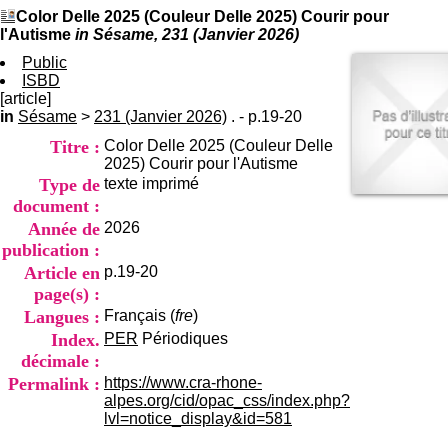
I
du CRA Rhône-Alpes
Color Delle 2025 (Couleur Delle 2025) Courir pour
n
Centre Hospitalier le Vinatier
l'Autisme
in Sésame, 231 (Janvier 2026)
f
bât 211
o
Public
95, Bd Pinel
r
ISBD
69678 Bron Cedex
m
[article]
Horaires
a
in
Sésame
>
231 (Janvier 2026)
. - p.19-20
Lundi au Vendredi
t
9h00-12h00 13h30-16h00
Titre :
Color Delle 2025 (Couleur Delle
i
Contact
2025) Courir pour l'Autisme
o
Tél:
+33(0)4 37 91 54 65
Type de
texte imprimé
n
Fax:
+33(0)4 37 91 54 37
e
document :
Mail
t
Année de
2026
d
publication :
e
Article en
p.19-20
D
page(s) :
o
c
Langues :
Français (
fre
)
u
Index.
PER
Périodiques
m
décimale :
e
Permalink :
https://www.cra-rhone-
n
alpes.org/cid/opac_css/index.php?
t
lvl=notice_display&id=581
a
t