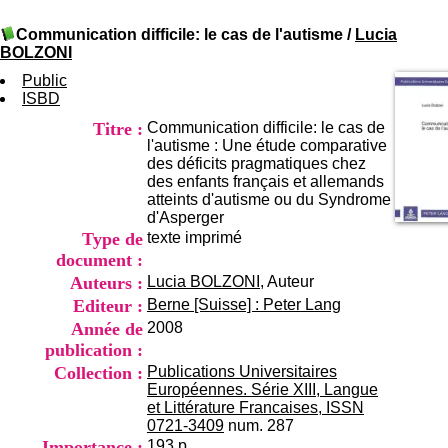
I
du CRA Rhône-Alpes
n
Centre Hospitalier le Vinatier
Communication difficile: le cas de l'autisme
/
Lucia
f
bât 211
BOLZONI
o
95, Bd Pinel
r
Public
69678 Bron Cedex
m
ISBD
Horaires
a
Lundi au Vendredi
Titre :
Communication difficile: le cas de
t
9h00-12h00 13h30-16h00
l'autisme : Une étude comparative
i
Contact
des déficits pragmatiques chez
o
Tél:
+33(0)4 37 91 54 65
des enfants français et allemands
n
Fax:
+33(0)4 37 91 54 37
atteints d'autisme ou du Syndrome
e
Mail
d'Asperger
t
Type de
texte imprimé
d
e
document :
D
Auteurs :
Lucia BOLZONI
, Auteur
o
Editeur :
Berne [Suisse] : Peter Lang
c
Année de
2008
u
m
publication :
e
Collection :
Publications Universitaires
n
Européennes. Série XIII, Langue
t
et Littérature Francaises, ISSN
a
0721-3409
num. 287
t
Importance :
193 p.