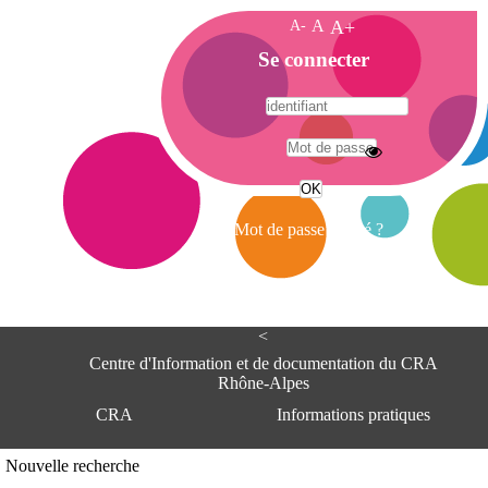
A-
A
A+
A
Se connecter
c
c
u
e
A
i
d
l
r
Mot de passe oublié ?
e
s
s
e
<
C
e
Centre d'Information et de documentation du CRA
n
Rhône-Alpes
t
CRA
Informations pratiques
r
e
d
Adresse
Nouvelle recherche
'
Centre d'information et de documentat