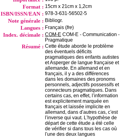
i
Format :
15cm x 21cm x 1,2cm
o
ISBN/ISSN/EAN :
978-3-631-56502-5
n
d
Note générale :
Bibliogr.
u
Langues :
Français (
fre
)
C
Index. décimale :
COM-E
COM-E - Communication -
R
Pragmatique
A
Résumé :
Cette étude aborde le problème
R
des éventuels déficits
h
pragmatiques des enfants autistes
ô
et Asperger de langue française et
n
allemande. En allemand et en
e
français, il y a des différences
-
dans les domaines des pronoms
A
personnels, adjectifs possessifs et
l
connecteurs pragmatiques. Dans
p
certains cas, en effet, l'information
e
est explicitement marquée en
s
français et laissée implicite en
C
allemand, dans d'autres cas, c'est
e
l'inverse qui vaut. L'hypothèse de
n
départ de cette étude a été celle
t
de vérifier si dans tous les cas où
r
l'une des deux langues
e