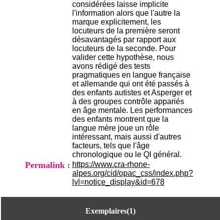
considérées laisse implicite
H
l'information alors que l'autre la
o
marque explicitement, les
s
locuteurs de la première seront
p
désavantagés par rapport aux
i
locuteurs de la seconde. Pour
t
valider cette hypothèse, nous
a
avons rédigé des tests
l
pragmatiques en langue française
i
et allemande qui ont été passés à
e
des enfants autistes et Asperger et
r
à des groupes contrôle appariés
l
en âge mentale. Les performances
e
des enfants montrent que la
V
langue mère joue un rôle
i
intéressant, mais aussi d'autres
n
facteurs, tels que l'âge
a
chronologique ou le QI général.
t
i
Permalink :
https://www.cra-rhone-
e
alpes.org/cid/opac_css/index.php?
r
lvl=notice_display&id=678
,
b
â
Exemplaires(1)
t