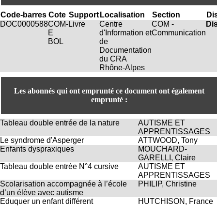
.
2
Code-barres
Cote
Support
Localisation
Section
Dis
1
DOC0000588
COM-
Livre
Centre
COM -
Di
1
E
d'Information et
Communication
9
BOL
de
5
Documentation
,
du CRA
B
Rhône-Alpes
d
P
Les abonnés qui ont emprunté ce document ont également
i
emprunté :
n
e
l
Tableau double entrée de la nature
AUTISME ET
F
APPRENTISSAGES
-
Le syndrome d'Asperger
ATTWOOD, Tony
6
Enfants dyspraxiques
MOUCHARD-
9
GARELLI, Claire
6
Tableau double entrée N°4 cursive
AUTISME ET
7
APPRENTISSAGES
7
Scolarisation accompagnée à l’école
PHILIP, Christine
B
d’un élève avec autisme
R
Eduquer un enfant différent
HUTCHISON, France
O
N