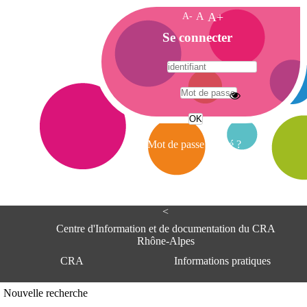
A-
A
A+
A
Se connecter
c
c
u
e
A
i
d
l
r
Mot de passe oublié ?
e
s
s
e
<
C
e
Centre d'Information et de documentation du CRA
n
Rhône-Alpes
t
CRA
Informations pratiques
r
e
d
Adresse
Nouvelle recherche
'
Centre d'information et de documentat