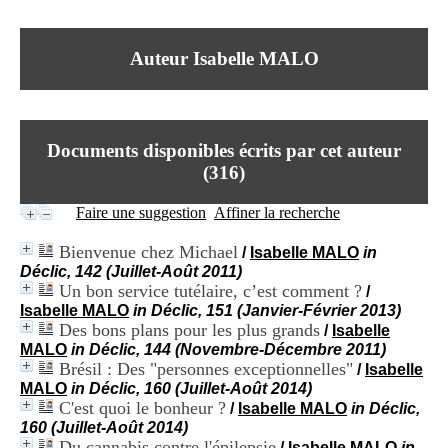
I
du CRA Rhône-Alpes
n
Centre Hospitalier le Vinatier
f
bât 211
Auteur Isabelle MALO
o
95, Bd Pinel
r
69678 Bron Cedex
m
Horaires
a
Lundi au Vendredi
t
9h00-12h00 13h30-16h00
Documents disponibles écrits par cet auteur
i
Contact
o
(
316
)
Tél:
+33(0)4 37 91 54 65
n
Fax:
+33(0)4 37 91 54 37
e
Faire une suggestion
Affiner la recherche
Mail
t
d
Bienvenue chez Michael
/
Isabelle MALO
in
e
Déclic, 142 (Juillet-Août 2011)
D
Un bon service tutélaire, c’est comment ?
/
o
Isabelle MALO
in Déclic, 151 (Janvier-Février 2013)
c
Des bons plans pour les plus grands
u
/
Isabelle
m
MALO
in Déclic, 144 (Novembre-Décembre 2011)
e
Brésil : Des "personnes exceptionnelles"
/
Isabelle
n
MALO
in Déclic, 160 (Juillet-Août 2014)
t
C'est quoi le bonheur ?
/
Isabelle MALO
in Déclic,
a
160 (Juillet-Août 2014)
t
Du cannabis contre l'épilepsie
/
Isabelle MALO
in