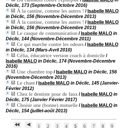
i
Déclic, 173 (Septembre-Octobre 2016)
o
À la cantine, comme les autres !
/
Isabelle MALO
n
in Déclic, 156 (Novembre-Décembre 2013)
d
À la cantine, comme les autres !
/
Isabelle MALO
u
in Déclic, 156 (Novembre-Décembre 2013)
C
Le casque de communication
R
/
Isabelle MALO
in
A
Déclic, 144 (Novembre-Décembre 2011)
R
Ce qui marche contre les odeurs
/
Isabelle MALO
h
in Déclic, 134 (Mars-Avril 2010)
ô
Célia, éducatrice version coach à domicile
/
n
Isabelle MALO
in Déclic, 174 (Novembre-Décembre
e
2016)
-
Une chambre top
/
Isabelle MALO
in Déclic, 156
A
(Novembre-Décembre 2013)
l
Le chant
/
Isabelle MALO
in Déclic, 145 (Janvier-
p
Février 2012)
e
Chez le dentiste pour de faux
/
Isabelle MALO
in
s
Déclic, 175 (Janvier Février 2017)
C
Choisir une (bonne) mutuelle
e
/
Isabelle MALO
in
n
Déclic, 154 (juillet-août 2013)
t
r
e
1
2
3
4
5
6
7
8
9