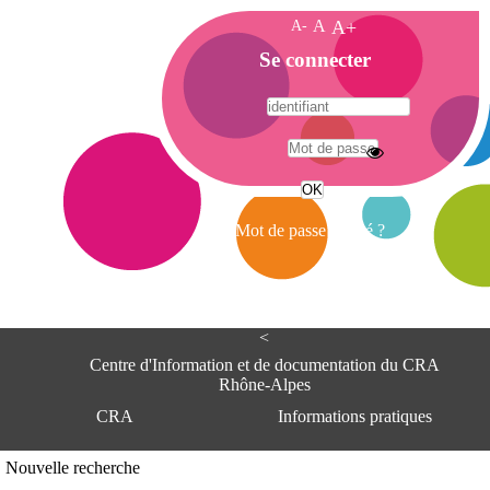
A-
A
A+
A
Se connecter
c
c
u
e
A
i
d
l
r
Mot de passe oublié ?
e
s
s
e
<
C
e
Centre d'Information et de documentation du CRA
n
Rhône-Alpes
t
CRA
Informations pratiques
r
e
d
Adresse
Nouvelle recherche
'
Centre d'information et de documentat