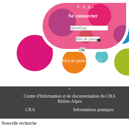
A-
A
A+
A
Se connecter
c
c
u
e
A
i
d
l
r
Mot de passe oublié ?
e
s
s
e
<
C
e
Centre d'Information et de documentation du CRA
n
Rhône-Alpes
t
CRA
Informations pratiques
r
e
d
Adresse
Nouvelle recherche
'
Centre d'information et de documentat