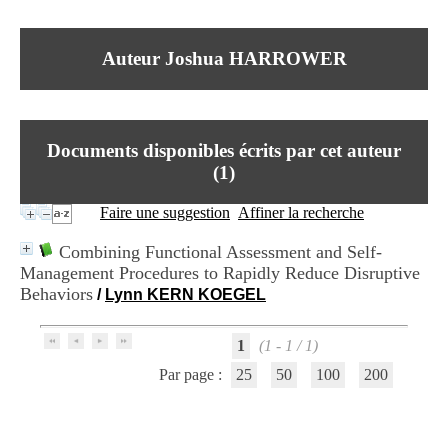
I
du CRA Rhône-Alpes
n
Centre Hospitalier le Vinatier
f
bât 211
Auteur Joshua HARROWER
o
95, Bd Pinel
r
69678 Bron Cedex
m
Horaires
a
Lundi au Vendredi
t
9h00-12h00 13h30-16h00
Documents disponibles écrits par cet auteur
i
Contact
o
(
1
)
Tél:
+33(0)4 37 91 54 65
n
Fax:
+33(0)4 37 91 54 37
e
Faire une suggestion
Affiner la recherche
Mail
t
d
Combining Functional Assessment and Self-
e
Management Procedures to Rapidly Reduce Disruptive
D
Behaviors
o
/
Lynn KERN KOEGEL
c
u
1
(1 - 1 / 1)
m
e
Par page :
25
50
100
200
n
t
a
t