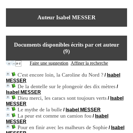
I
du CRA Rhône-Alpes
n
Centre Hospitalier le Vinatier
f
bât 211
Auteur Isabel MESSER
o
95, Bd Pinel
r
69678 Bron Cedex
m
Horaires
a
Lundi au Vendredi
t
9h00-12h00 13h30-16h00
Documents disponibles écrits par cet auteur
i
Contact
o
(
9
)
Tél:
+33(0)4 37 91 54 65
n
Fax:
+33(0)4 37 91 54 37
e
Faire une suggestion
Affiner la recherche
Mail
t
d
C'est encore loin, la Caroline du Nord ?
/
Isabel
e
MESSER
D
De la dentelle sur le plongeoir des dix mètres
/
o
Isabel MESSER
c
Dieu merci, les caracs sont toujours verts
u
/
Isabel
m
MESSER
e
Le mythe de la bulle
/
Isabel MESSER
n
La peur est comme un camion fou
/
Isabel
t
MESSER
a
Pour en finir avec les malheurs de Sophie
/
Isabel
t