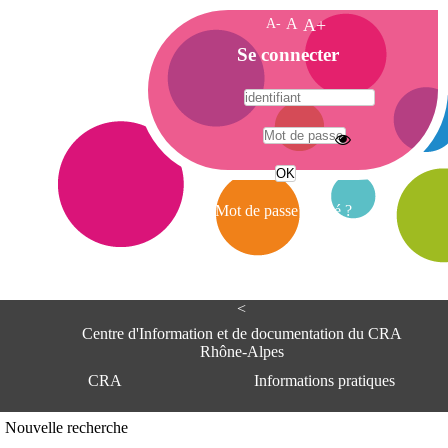
A-
A
A+
A
Se connecter
c
c
u
e
A
i
d
l
r
Mot de passe oublié ?
e
s
s
e
<
C
e
Centre d'Information et de documentation du CRA
n
Rhône-Alpes
t
CRA
Informations pratiques
r
e
d
Adresse
Nouvelle recherche
'
Centre d'information et de documentat