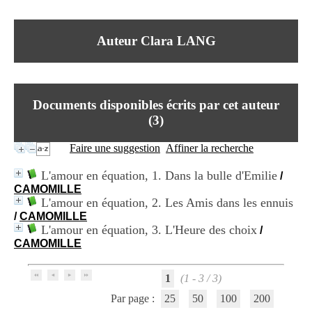
I
du CRA Rhône-Alpes
n
Centre Hospitalier le Vinatier
f
bât 211
Auteur Clara LANG
o
95, Bd Pinel
r
69678 Bron Cedex
m
Horaires
a
Lundi au Vendredi
t
9h00-12h00 13h30-16h00
Documents disponibles écrits par cet auteur
i
Contact
o
(
3
)
Tél:
+33(0)4 37 91 54 65
n
Fax:
+33(0)4 37 91 54 37
e
Faire une suggestion
Affiner la recherche
Mail
t
d
L'amour en équation, 1. Dans la bulle d'Emilie
/
e
CAMOMILLE
D
L'amour en équation, 2. Les Amis dans les ennuis
o
/
CAMOMILLE
c
L'amour en équation, 3. L'Heure des choix
u
/
m
CAMOMILLE
e
n
1
(1 - 3 / 3)
t
a
Par page :
25
50
100
200
t