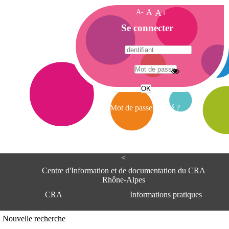
A-
A
A+
A
Se connecter
c
c
u
e
A
i
d
l
r
Mot de passe oublié ?
e
s
s
e
<
C
e
Centre d'Information et de documentation du CRA
n
Rhône-Alpes
t
CRA
Informations pratiques
r
e
d
Adresse
Nouvelle recherche
'
Centre d'information et de documentat