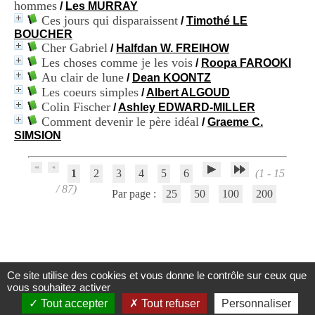
hommes
i
/
Les MURRAY
o
Ces jours qui disparaissent
/
Timothé LE
n
BOUCHER
d
Cher Gabriel
/
Halfdan W. FREIHOW
u
Les choses comme je les vois
/
Roopa FAROOKI
C
Au clair de lune
/
Dean KOONTZ
R
Les coeurs simples
/
Albert ALGOUD
A
Colin Fischer
R
/
Ashley EDWARD-MILLER
h
Comment devenir le père idéal
/
Graeme C.
ô
SIMSION
n
e
-
1
2
3
4
5
6
(1 - 15
A
/ 87)
Par page :
25
50
100
200
l
p
e
s
C
e
n
Ce site utilise des cookies et vous donne le contrôle sur ceux que
Centre d'Information et de Documentation
t
vous souhaitez activer
r
du CRA Rhône-Alpes
Tout accepter
Tout refuser
Personnaliser
e