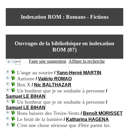
I
du CRA Rhône-Alpes
n
Centre Hospitalier le Vinatier
f
bât 211
Indexation ROM : Romans - Fictions
o
95, Bd Pinel
r
69678 Bron Cedex
m
Horaires
a
Lundi au Vendredi
t
9h00-12h00 13h30-16h00
Ouvrages de la bibliothèque en indexation
i
Contact
o
ROM (
87
Tél:
)
+33(0)4 37 91 54 65
n
Fax:
+33(0)4 37 91 54 37
e
Faire une suggestion
Affiner la recherche
Mail
t
d
L'ange au sourire
/
Yann-Hervé MARTIN
e
Autisme
/
Valério ROMAO
D
Ben X
o
/
Nic BALTHAZAR
c
Un bonheur que je ne souhaite à personne
/
u
Samuel LE BIHAN
m
Un bonheur que je ne souhaite à personne
/
e
Samuel LE BIHAN
n
Bons baisers des Treize-Vents
/
Benoît MORISSET
t
Le bruit de la lumière
/
Katharina HAGENA
a
C'est une chose sérieuse que d'être parmi les
t