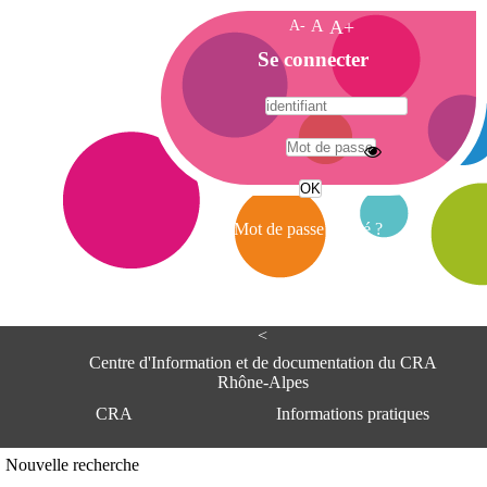
A-
A
A+
A
Se connecter
c
c
u
e
A
i
d
l
r
Mot de passe oublié ?
e
s
s
e
<
C
e
Centre d'Information et de documentation du CRA
n
Rhône-Alpes
t
CRA
Informations pratiques
r
e
d
Adresse
Nouvelle recherche
'
Centre d'information et de documentat