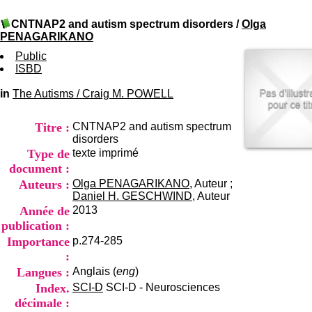
I
du CRA Rhône-Alpes
n
Centre Hospitalier le Vinatier
CNTNAP2 and autism spectrum disorders
/
Olga
f
bât 211
PENAGARIKANO
o
95, Bd Pinel
r
Public
69678 Bron Cedex
m
ISBD
Horaires
a
Lundi au Vendredi
t
in
The Autisms
/
Craig M. POWELL
9h00-12h00 13h30-16h00
i
Contact
o
Tél:
+33(0)4 37 91 54 65
Titre :
CNTNAP2 and autism spectrum
n
Fax:
+33(0)4 37 91 54 37
disorders
e
Mail
Type de
texte imprimé
t
d
document :
e
Auteurs :
Olga PENAGARIKANO
, Auteur ;
D
Daniel H. GESCHWIND
, Auteur
o
Année de
2013
c
publication :
u
Importance
p.274-285
m
e
:
n
Langues :
Anglais (
eng
)
t
Index.
SCI-D
SCI-D - Neurosciences
a
décimale :
t