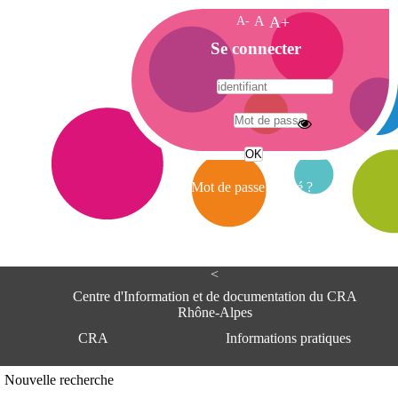
A-
A
A+
A
Se connecter
c
c
u
e
A
i
d
l
r
Mot de passe oublié ?
e
s
s
e
<
C
e
Centre d'Information et de documentation du CRA
n
Rhône-Alpes
t
CRA
Informations pratiques
r
e
d
Adresse
Nouvelle recherche
'
Centre d'information et de documentat