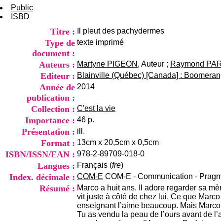
Public
ISBD
Titre :
Il pleut des pachydermes
Type de
texte imprimé
document :
Auteurs :
Martyne PIGEON
, Auteur ;
Raymond PA
Editeur :
Blainville (Québec) [Canada] : Boomeran
Année de
2014
publication :
Collection :
C'est la vie
Importance :
46 p.
Présentation :
ill.
Format :
13cm x 20,5cm x 0,5cm
ISBN/ISSN/EAN :
978-2-89709-018-0
Langues :
Français (
fre
)
Index. décimale :
COM-E
COM-E - Communication - Pragm
Résumé :
Marco a huit ans. Il adore regarder sa mèr
vit juste à côté de chez lui. Ce que Marco
enseignant l’aime beaucoup. Mais Marco n
Tu as vendu la peau de l’ours avant de l’