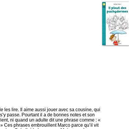
I
95, Bd Pinel
n
69678 Bron Cedex
f
Horaires
o
Lundi au Vendredi
r
9h00-12h00 13h30-16h00
m
Contact
a
Tél:
+33(0)4 37 91 54 65
t
Fax:
+33(0)4 37 91 54 37
i
Mail
o
n
e
t
d
e
D
o
c
u
m
e
 les lire. Il aime aussi jouer avec sa cousine, qui
n
i s’y passe. Pourtant il a de bonnes notes et son
t
ient, ni quand un adulte dit une phrase comme : «
a
 » Ces phrases embrouillent Marco parce qu’il vit
t