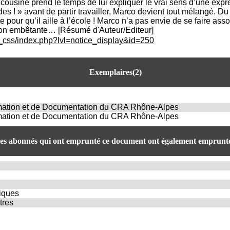
 cousine prend le temps de lui expliquer le vrai sens d’une exp
des ! » avant de partir travailler, Marco devient tout mélangé. Du c
e pour qu’il aille à l’école ! Marco n’a pas envie de se faire a
tion embêtante… [Résumé d'Auteur/Editeur]
c_css/index.php?lvl=notice_display&id=250
Exemplaires(2)
rmation et de Documentation du CRA Rhône-Alpes
rmation et de Documentation du CRA Rhône-Alpes
es abonnés qui ont emprunté ce document ont également emprunté
riques
tres