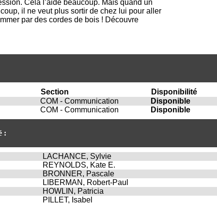
ression. Cela l’aide beaucoup. Mais quand un
i
oup, il ne veut plus sortir de chez lui pour aller
o
ssommer par des cordes de bois ! Découvre
n
d
u
C
R
A
R
h
ô
Section
Disponibilité
n
COM - Communication
Disponible
e
COM - Communication
Disponible
-
A
 :
l
p
e
LACHANCE, Sylvie
s
REYNOLDS, Kate E.
C
BRONNER, Pascale
e
LIBERMAN, Robert-Paul
n
HOWLIN, Patricia
t
PILLET, Isabel
r
e