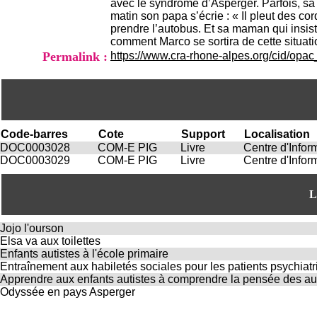
avec le syndrome d’Asperger. Parfois, sa
matin son papa s’écrie : « Il pleut des cor
prendre l’autobus. Et sa maman qui insist
comment Marco se sortira de cette situa
Permalink :
https://www.cra-rhone-alpes.org/cid/opa
Code-barres
Cote
Support
Localisation
DOC0003028
COM-E PIG
Livre
Centre d'Info
DOC0003029
COM-E PIG
Livre
Centre d'Info
L
Jojo l'ourson
Elsa va aux toilettes
Enfants autistes à l'école primaire
Entraînement aux habiletés sociales pour les patients psychiat
Apprendre aux enfants autistes à comprendre la pensée des au
Odyssée en pays Asperger